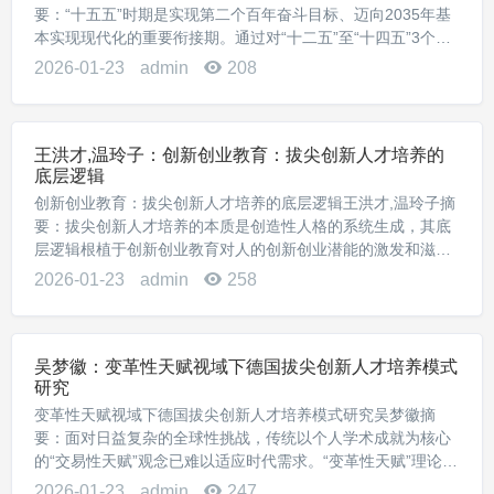
要：“十五五”时期是实现第二个百年奋斗目标、迈向2035年基
本实现现代化的重要衔接期。通过对“十二五”至“十四五”3个五
年规划中治理主体、政策话语、实施机制的三维分析，揭示高
2026-01-23
admin
208
等教育政策从工程思维向治理思维...
王洪才,温玲子：创新创业教育：拔尖创新人才培养的
底层逻辑
创新创业教育：拔尖创新人才培养的底层逻辑王洪才,温玲子摘
要：拔尖创新人才培养的本质是创造性人格的系统生成，其底
层逻辑根植于创新创业教育对人的创新创业潜能的激发和滋
养。研究发现，拔尖创新人才成长是依靠兴趣激发、认知突
2026-01-23
admin
258
破、意志强化三重路径实现的，最终生成自主性、探...
吴梦徽：变革性天赋视域下德国拔尖创新人才培养模式
研究
变革性天赋视域下德国拔尖创新人才培养模式研究吴梦徽摘
要：面对日益复杂的全球性挑战，传统以个人学术成就为核心
的“交易性天赋”观念已难以适应时代需求。“变革性天赋”理论为
重新构建拔尖创新人才培养模式提供了核心分析框架，主张卓
2026-01-23
admin
247