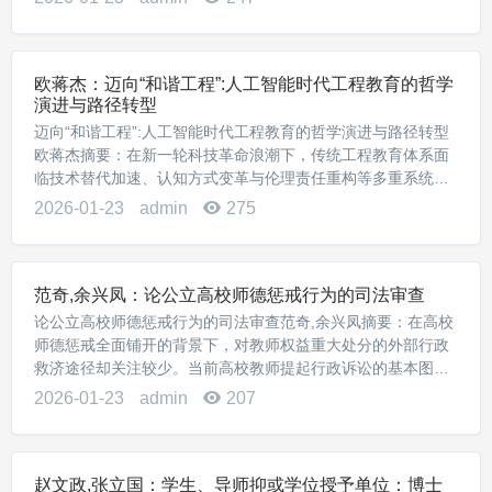
越的最终目标是培养能够为世界带来积极改变...
欧蒋杰：迈向“和谐工程”:人工智能时代工程教育的哲学
演进与路径转型
迈向“和谐工程”:人工智能时代工程教育的哲学演进与路径转型
欧蒋杰摘要：在新一轮科技革命浪潮下，传统工程教育体系面
临技术替代加速、认知方式变革与伦理责任重构等多重系统性
挑战。“回归工程”与“和谐共生”理念正体现出一种本土化的哲学
2026-01-23
admin
275
自觉与价值导向，为人工智能时代重构...
范奇,余兴凤：论公立高校师德惩戒行为的司法审查
论公立高校师德惩戒行为的司法审查范奇,余兴凤摘要：在高校
师德惩戒全面铺开的背景下，对教师权益重大处分的外部行政
救济途径却关注较少。当前高校教师提起行政诉讼的基本图景
并不乐观，理论界对提起行政诉讼虽一直较为支持，但国家政
2026-01-23
admin
207
策与立法规范层面并未直接言明，司法层面也相...
赵文政,张立国：学生、导师抑或学位授予单位：博士