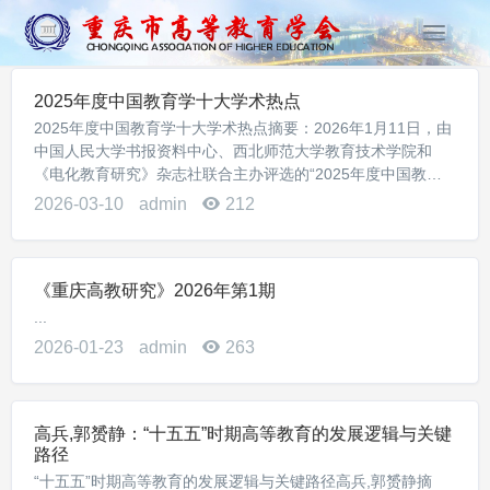
T
o
g
2025年度中国教育学十大学术热点
g
2025年度中国教育学十大学术热点摘要：2026年1月11日，由
l
中国人民大学书报资料中心、西北师范大学教育技术学院和
e
《电化教育研究》杂志社联合主办评选的“2025年度中国教育
n
学十大学术热点”正式发布。中国教育学十大学术热点评选活动
2026-03-10
admin
212
a
旨在系统梳理我国教育学学术研究...
v
i
g
《重庆高教研究》2026年第1期
a
...
t
2026-01-23
admin
263
i
o
n
高兵,郭赟静：“十五五”时期高等教育的发展逻辑与关键
路径
“十五五”时期高等教育的发展逻辑与关键路径高兵,郭赟静摘