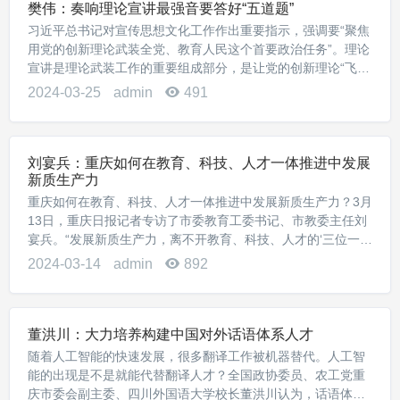
樊伟：奏响理论宣讲最强音要答好“五道题”
习近平总书记对宣传思想文化工作作出重要指示，强调要“聚焦
用党的创新理论武装全党、教育人民这个首要政治任务”。理论
宣讲是理论武装工作的重要组成部分，是让党的创新理论“飞入
寻常百姓家”的重要渠道。奏响理论宣讲最强音，要坚持问题导
2024-03-25
admin
491
向，答好“讲什么”“向谁讲”“谁来讲...
刘宴兵：重庆如何在教育、科技、人才一体推进中发展
新质生产力
重庆如何在教育、科技、人才一体推进中发展新质生产力？3月
13日，重庆日报记者专访了市委教育工委书记、市教委主任刘
宴兵。“发展新质生产力，离不开教育、科技、人才的‘三位一
体’支撑。”刘宴兵表示，面对新时代对新质生产力的迫切需要，
2024-03-14
admin
892
全市教育系统将坚持教育优先发展、科...
董洪川：大力培养构建中国对外话语体系人才
随着人工智能的快速发展，很多翻译工作被机器替代。人工智
能的出现是不是就能代替翻译人才？全国政协委员、农工党重
庆市委会副主委、四川外国语大学校长董洪川认为，话语体系