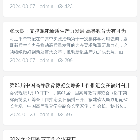
是一个国家软实力的集中体现，深刻影响其主流意识形态的国
2024-03-07
admin
423
际地位和国际话语权的强弱，人工智能时代的外语...
张大良：支撑赋能新质生产力发展 高等教育大有可为
习近平总书记在中共中央政治局第十一次集体学习时强调，发
展新质生产力是推动高质量发展的内在要求和重要着力点，必
须继续做好创新这篇大文章，推动新质生产力加快发展。面对
新一轮科技革命和产业变革，新质生产力的提出，为我国塑造
2024-03-07
admin
299
高质量发展新动能、新优势提供了科学指引。20...
第61届中国高等教育博览会筹备工作推进会在福州召开
会议现场1月19日下午，第61届中国高等教育博览会（以下简
称高博会）筹备工作推进会在福州召开。福建省人民政府副省
长常斌，中国高等教育学会副会长李家俊，副会长、秘书长姜
恩来，副秘书长吴英策，福建省教育厅党组书记、厅长叶燊，
2024-01-23
admin
597
厅党组成员、副厅长王飏，福州市人民政府副...
2024年全国教育工作会议召开