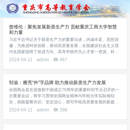
T
o
g
曾维伦：聚焦发展新质生产力 贡献重庆工商大学智慧
g
和力量
l
习近平总书记关于新质生产力的重要论述，内涵丰富、思想深
e
邃，为推进科技创新，推动高质量发展，全面建设社会主义现
n
代化国家指明了前进方向。高等学校作为人才第一资源、科技
a
第一生产力、创新第一动力的重要交汇点，是支撑新质生产力
2024-04-11
admin
467
v
加快发展不可或缺的重要力量。重庆工商大学作为...
i
g
a
邹渝：擦亮“外”字品牌 助力推动新质生产力发展
t
全国两会是在迎接新中国成立75周年的重要时间节点召开的一
i
次重要会议，将学习贯彻全国两会精神与学校办学实际相结
o
合，就能凝聚共识、坚定信心，谱写学校高质量发展的新篇
n
章。当前，全校上下正围绕全国两会和全市教育工作会议精神
2024-04-11
admin
398
开展大学习、大调研、大讨论，积极主动融入国家“...