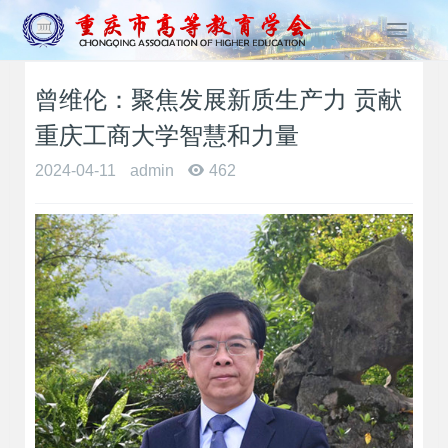
T
o
g
曾维伦：聚焦发展新质生产力 贡献
g
l
重庆工商大学智慧和力量
e
n
2024-04-11
admin
462
a
v
i
g
a
t
i
o
n