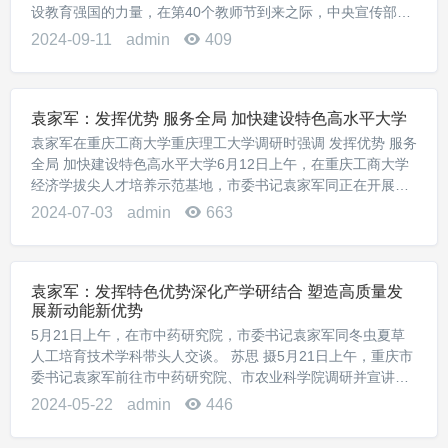
设教育强国的力量，在第40个教师节到来之际，中央宣传部、
教育部向全社会发布了2024年“最美教师”。李校堃、王芬、刘
2024-09-11
admin
409
华东、于洁、彭玉生、黄柳平、周树强、...
袁家军：发挥优势 服务全局 加快建设特色高水平大学
袁家军在重庆工商大学重庆理工大学调研时强调 发挥优势 服务
全局 加快建设特色高水平大学6月12日上午，在重庆工商大学
经济学拔尖人才培养示范基地，市委书记袁家军同正在开展学
术研讨的师生互动交流。6月12日上午，市委书记袁家军前往
2024-07-03
admin
663
重庆工商大学、重庆理工大学调研。袁...
袁家军：发挥特色优势深化产学研结合 塑造高质量发
展新动能新优势
5月21日上午，在市中药研究院，市委书记袁家军同冬虫夏草
人工培育技术学科带头人交谈。 苏思 摄5月21日上午，重庆市
委书记袁家军前往市中药研究院、市农业科学院调研并宣讲习
近平总书记视察重庆重要讲话重要指示精神。袁家军强调，要
2024-05-22
admin
446
深入学习贯彻习近平总书记重要讲话重要...