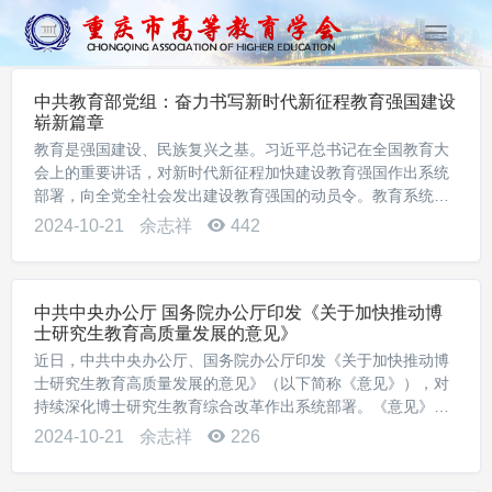
T
o
g
中共教育部党组：奋力书写新时代新征程教育强国建设
g
崭新篇章
l
教育是强国建设、民族复兴之基。习近平总书记在全国教育大
e
会上的重要讲话，对新时代新征程加快建设教育强国作出系统
n
部署，向全党全社会发出建设教育强国的动员令。教育系统将
a
坚定不移抓好落实，勇担兴教强教新使命，不断开创工作新局
2024-10-21
余志祥
442
v
面。增强加快推进教育强国建设的思想自觉和行动...
i
g
a
中共中央办公厅 国务院办公厅印发《关于加快推动博
t
士研究生教育高质量发展的意见》
i
近日，中共中央办公厅、国务院办公厅印发《关于加快推动博
o
士研究生教育高质量发展的意见》（以下简称《意见》），对
n
持续深化博士研究生教育综合改革作出系统部署。《意见》指
出，博士研究生教育是国民教育的最高层次，是国家创新体系
2024-10-21
余志祥
226
的关键支撑。加快推动博士研究生教育高质量发展...