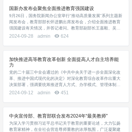
国新办发布会聚焦全面推进教育强国建设
9月26日，国务院新闻办公室举行“推动高质量发展”系列主题新
闻发布会，教育部部长怀进鹏出席发布会，介绍全面推进教育
强国建设有关情况，并答记者问。教育部副部长王嘉毅、吴
岩、王光彦出席发布会并答记者问。教育部部长怀进鹏新闻发
2024-09-28
admin
624
布会现场怀进鹏部长介绍情况——女士们、先...
加快推进高等教育改革创新 全面提高人才自主培养能
力
党的二十届三中全会通过的《中共中央关于进一步全面深化改
革、推进中国式现代化的决定》对深化教育综合改革作出重大
决策部署，强调要统筹推进育人方式、办学模式、管理体制、
保障机制改革，加快建设高质量教育体系，对我们深入推进高
2024-09-12
admin
451
等教育改革创新发展提出了明确要求、提供了行动...
中央宣传部、教育部联合发布2024年“最美教师”
为深入学习贯彻习近平总书记关于教育的重要论述，大力弘扬
教育家精神，在全社会营造尊师重教的浓厚氛围，广泛凝聚建