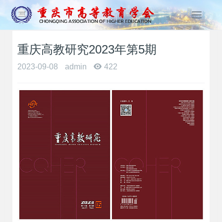
T
o
g
重庆高教研究2023年第5期
g
l
2023-09-08
admin
422
e
n
a
v
i
g
a
t
i
o
n