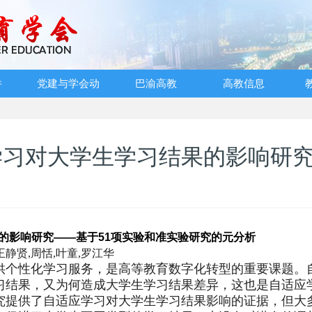
件
党建与学会动
巴渝高教
高教信息
态
学习对大学生学习结果的影响研
的影响研究
——
基于
51
项实验和准实验研究的元分析
王静贤
,
周恬
,
叶童
,
罗江华
供个性化学习服务，是高等教育数字化转型的重要课题。
习结果，又为何造成大学生学习结果差异，这也是自适应
究提供了自适应学习对大学生学习结果影响的证据，但大