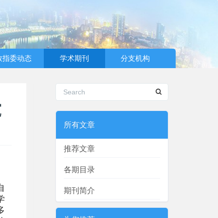
教指委动态
学术期刊
分支机构
究
所有文章
推荐文章
各期目录
自
期刊简介
学
多