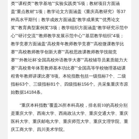
”“
”“
”“
”5
类
课程类
教学基地
实验实践类
项；教材项目方面涵
“
”1
37
盖
重点教材
项；
教学论文方面涵盖《重庆高教研究》等
“
”“
种高水平期刊；教学成效方面涵盖
教学成果奖
优秀论文
”“
”3
“
奖
教育典型案例奖
项；教学组织方面涵盖
教学研究示范中
”“
”“
”“
”4
心
研讨交流
教师教学发展示范中心
基层教学组织
项；
“
”“
教学竞赛方面涵盖
高校青年教师教学竞赛
高校微课教学比
”“
”“
赛
高校教师教学创新大赛
高校思政课教师教学技能竞
”“‘
’
”“
赛
外教社杯
全国高校外语教学大赛
高校辅导员素质能力大
”“
”“
赛
高校青年体育教师基本功比赛
全国高等学校物理基础课
”8
7
程青年教师讲课比赛
项。本轮指数包括一级指标
个、二级
63
81
156
指标
个、三级指标
个、四级指标
个。共采集重庆市原
14184
始数据
条。
“
重庆本科指数
”
覆盖
26
所本科高校，排名前
10
的高校分别
是重庆大学、西南大学、西南政法大学、重庆交通大学、重庆
医科大学、重庆邮电大学、重庆师范大学、重庆文理学院、重
庆工商大学、四川美术学院。