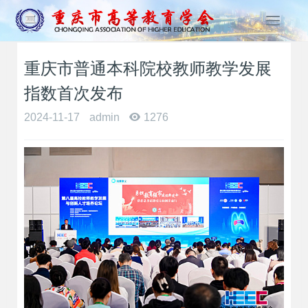
T
o
g
重庆市普通本科院校教师教学发展
g
l
指数首次发布
e
n
2024-11-17
admin
1276
a
v
i
g
a
t
i
o
n