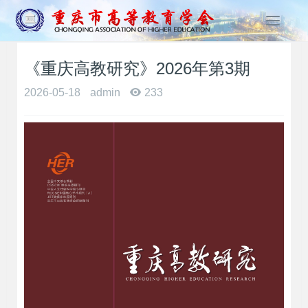
T
o
g
《重庆高教研究》2026年第3期
g
l
2026-05-18
admin
233
e
n
a
v
i
g
a
t
i
o
n