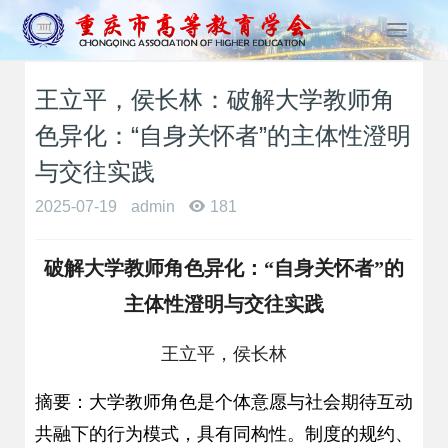
T
o
g
王立平，侯长林：破解大学教师角
g
l
色异化：“自身关怀者”的主体性澄明
e
n
与交往实践
a
2025-07-19
admin
181
v
i
g
破解大学教师角色异化：“自身关怀者”的
a
t
主体性澄明与交往实践
i
o
王立平，侯长林
n
摘要：大学教师角色是个体意愿与社会期待互动
共融下的行为模式，具有同构性。制度的规约、