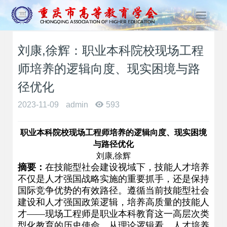
T
o
g
刘康,徐辉：职业本科院校现场工程
g
l
师培养的逻辑向度、现实困境与路
e
n
径优化
a
2023-11-09
admin
593
v
i
g
职业本科院校现场工程师培养的逻辑向度、现实困境
a
与路径优化
t
刘康
,
徐辉
i
摘要：
在技能型社会建设视域下，技能人才培养
o
不仅是人才强国战略实施的重要抓手，还是保持
n
国际竞争优势的有效路径。遵循当前技能型社会
建设和人才强国政策逻辑，培养高质量的技能人
才——现场工程师是职业本科教育这一高层次类
型化教育的历史使命。从理论逻辑看，人才培养