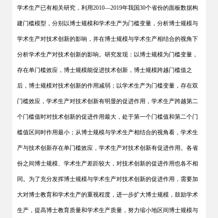
学术生产已有相关研究，利用2010—2019年我国30个省份的面板数据构
建门槛模型，分别以博士规模和学术生产为门槛变量，分析博士规模与
学术生产对技术创新的影响，并在博士规模与学术生产相结合的视角下
分析学术生产对技术创新的影响。研究发现：以博士规模为门槛变量，
存在单门槛效应，博士规模能促进技术创新，博士规模跨越门槛值之
后，博士规模对技术创新的作用减弱；以学术生产为门槛变量，存在双
门槛效应，学术生产对技术创新有明显的促进作用，学术生产跨越第二
个门槛值时对技术创新的促进作用最大，处于第一个门槛值和第二个门
槛值区间时作用最小；从博士规模与学术生产相结合的视角看，学术生
产与技术创新存在单门槛效应，学术生产对技术创新有促进作用。各省
份之间博士规模、学术生产差距较大，对技术创新的促进作用也各不相
同。为了充分发挥博士规模与学术生产对技术创新的促进作用，需要加
大对博士教育和学术生产的重视程度，进一步扩大博士规模，鼓励学术
生产，提高博士教育质量和学术生产质量，努力缩小地区间博士规模与