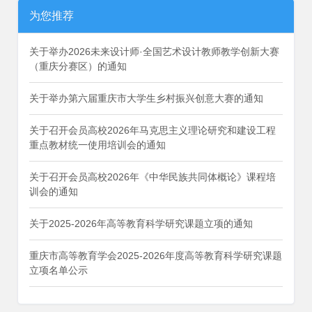
为您推荐
关于举办2026未来设计师·全国艺术设计教师教学创新大赛
（重庆分赛区）的通知
关于举办第六届重庆市大学生乡村振兴创意大赛的通知
关于召开会员高校2026年马克思主义理论研究和建设工程
重点教材统一使用培训会的通知
关于召开会员高校2026年《中华民族共同体概论》课程培
训会的通知
关于2025-2026年高等教育科学研究课题立项的通知
重庆市高等教育学会2025-2026年度高等教育科学研究课题
立项名单公示