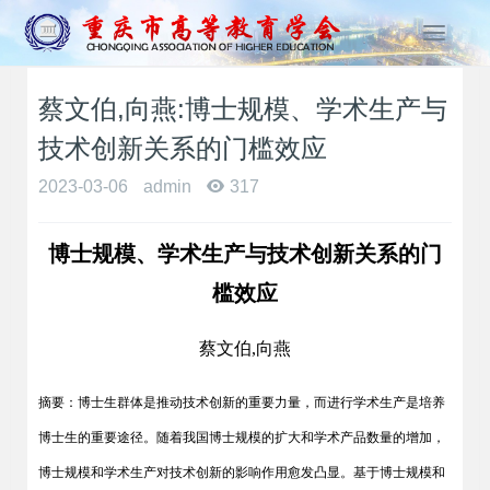
T
o
g
蔡文伯,向燕:博士规模、学术生产与
g
l
技术创新关系的门槛效应
e
n
2023-03-06
admin
317
a
v
博士规模、学术生产与技术创新关系的门
i
g
槛效应
a
t
蔡文伯,向燕
i
o
n
摘要：博士生群体是推动技术创新的重要力量，而进行学术生产是培养
博士生的重要途径。随着我国博士规模的扩大和学术产品数量的增加，
博士规模和学术生产对技术创新的影响作用愈发凸显。基于博士规模和