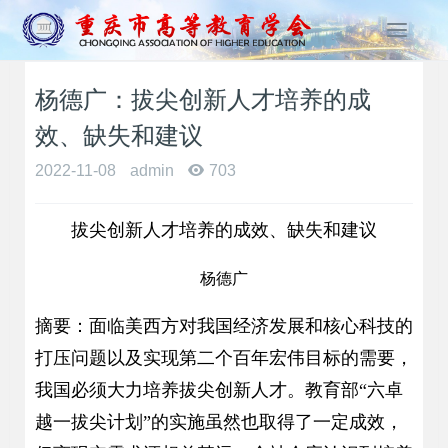
T
o
g
杨德广：拔尖创新人才培养的成
g
l
效、缺失和建议
e
n
2022-11-08
admin
703
a
v
拔尖创新人才培养的成效、缺失和建议
i
g
a
杨德广
t
i
摘要：面临美西方对我国经济发展和核心科技的
o
打压问题以及实现第二个百年宏伟目标的需要，
n
我国必须大力培养拔尖创新人才。教育部“六卓
越一拔尖计划”的实施虽然也取得了一定成效，