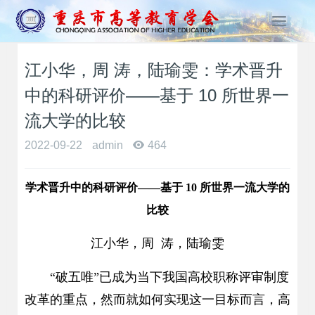
T
o
g
江小华，周 涛，陆瑜雯：学术晋升
g
l
中的科研评价——基于 10 所世界一
e
n
流大学的比较
a
2022-09-22
admin
464
v
i
g
学术晋升中的科研评价——基于 10 所世界一流大学的
a
t
比较
i
o
江小华，周 涛，陆瑜雯
n
“破五唯”已成为当下我国高校职称评审制度
改革的重点，然而就如何实现这一目标而言，高