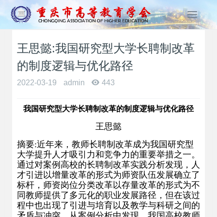
T
o
g
王思懿:我国研究型大学长聘制改革
g
l
的制度逻辑与优化路径
e
n
2022-03-19
admin
443
a
v
我国研究型大学长聘制改革的制度逻辑与优化路径
i
g
王思懿
a
摘要:近年来，教师长聘制改革成为我国研究型
t
大学提升人才吸引力和竞争力的重要举措之一。
i
通过对案例高校的长聘制改革实践分析发现，人
o
才引进以增量改革的形式为师资队伍发展确立了
n
标杆，师资岗位分类改革以存量改革的形式为不
同教师提供了多元化的职业发展路径，但在该过
程中也出现了引进与培育以及教学与科研之间的
矛盾与冲突。从案例分析中发现，我国高校教师