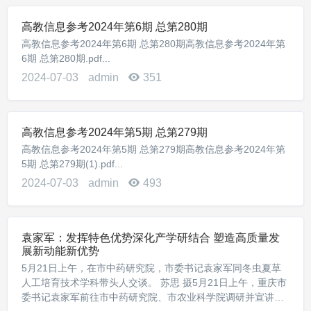
高教信息参考2024年第6期 总第280期
高教信息参考2024年第6期 总第280期高教信息参考2024年第
6期 总第280期.pdf...
2024-07-03
admin
351
高教信息参考2024年第5期 总第279期
高教信息参考2024年第5期 总第279期高教信息参考2024年第
5期 总第279期(1).pdf...
2024-07-03
admin
493
袁家军：发挥特色优势深化产学研结合 塑造高质量发
展新动能新优势
5月21日上午，在市中药研究院，市委书记袁家军同冬虫夏草
人工培育技术学科带头人交谈。 苏思 摄5月21日上午，重庆市
委书记袁家军前往市中药研究院、市农业科学院调研并宣讲习