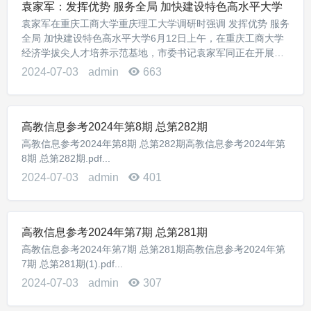
袁家军：发挥优势 服务全局 加快建设特色高水平大学
袁家军在重庆工商大学重庆理工大学调研时强调 发挥优势 服务
全局 加快建设特色高水平大学6月12日上午，在重庆工商大学
经济学拔尖人才培养示范基地，市委书记袁家军同正在开展学
术研讨的师生互动交流。6月12日上午，市委书记袁家军前往
2024-07-03
admin
663
重庆工商大学、重庆理工大学调研。袁...
高教信息参考2024年第8期 总第282期
高教信息参考2024年第8期 总第282期高教信息参考2024年第
8期 总第282期.pdf...
2024-07-03
admin
401
高教信息参考2024年第7期 总第281期
高教信息参考2024年第7期 总第281期高教信息参考2024年第
7期 总第281期(1).pdf...
2024-07-03
admin
307