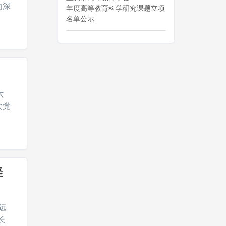
为深
年度高等教育科学研究课题立项
名单公示
六
次党
隆
远
长