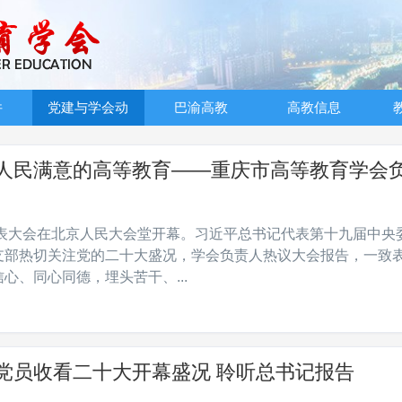
件
党建与学会动
巴渝高教
高教信息
态
人民满意的高等教育——重庆市高等教育学会
代表大会在北京人民大会堂开幕。习近平总书记代表第十九届中央
支部热切关注党的二十大盛况，学会负责人热议大会报告，一致
、同心同德，埋头苦干、...
党员收看二十大开幕盛况 聆听总书记报告