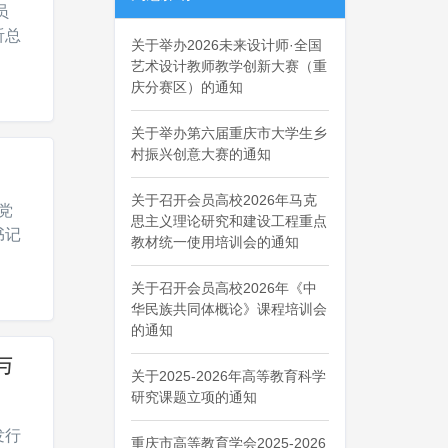
员
听总
关于举办2026未来设计师·全国
艺术设计教师教学创新大赛（重
庆分赛区）的通知
关于举办第六届重庆市大学生乡
村振兴创意大赛的通知
关于召开会员高校2026年马克
党
思主义理论研究和建设工程重点
书记
教材统一使用培训会的通知
关于召开会员高校2026年《中
华民族共同体概论》课程培训会
的通知
与
关于2025-2026年高等教育科学
研究课题立项的通知
发行
重庆市高等教育学会2025-2026