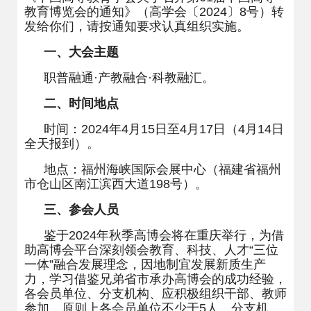
教育博览会的通知》（高学会〔
2024
〕
8
号）转
发给你们，请按通知要求认真组织实施。
一、大会主题
职普融通
·
产教融合
·
科教融汇。
二、时间地点
时间：
2024
年
4
月
15
日至
4
月
17
日（
4
月
14
日
全天报到）。
地点：福州海峡国际会展中心（福建省福州
市仓山区南江滨西大道
198
号）。
三、参会人员
鉴于
2024
年秋季高博会将在重庆举行，为借
助高博会平台深刻领会教育、科技、人才
“
三位
一体
”
融合发展理念，因地制宜发展新质生产
力，学习借鉴兄弟省市承办高博会的成功经验，
各会员单位、分支机构、应积极组织干部、教师
参加，原则上各会员单位不少于
5
人、分支机