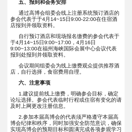
五、报到和会务安排
通过高博会组委会线上注册系统预订酒店的
参会代表于于
4
月
14~15
日
9:00-22:00
在住宿酒
店报到并领取资料。
自行预订酒店和现场报名缴费的参会代表于
于
4
月
14~15
日
9:00~17:00
，
4
月
16
日
9:00~13:00
在福州海峡国际会展中心会议代表
报到处报到并领取资料。
会议期间组委会为线上缴费观众提供推荐酒
店，自行选择，食宿费用自理。
六、注意事项
1.
建议提前线上缴费，明确参会目标，确定
论坛选择。参会代表临时行程或住宿有变化的请
及时上网更改注册信息。
2.
参加本届高博会的代表须严格遵守本届高
博会纪律和秩序，同时加强安全防范意识，确保
实现高博会的预期目标和圆满完成各项参观学习