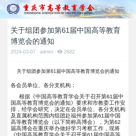
T
o
g
关于组团参加第61届中国高等教育
g
l
博览会的通知
e
n
2024-03-07
admin
2682
a
v
i
关于组团参加第
61
届中国高等教育博览会的通知
g
a
各会员单位、各分支机构：
t
根据《中国高等教育学会关于召开第
61
届中
i
国高等教育博览会的通知》要求和市教委工作安
o
排，经学会研究，决定在会员单位、各分支机构
n
及直属机构范围内组团赴福州参加第
61
届中国
高等教育博览会（以下简称高博会），为第
62
届高博会在重庆举办做好学习考察工作，现将
《中国高等教育学会关于召开第
61
届中国高等