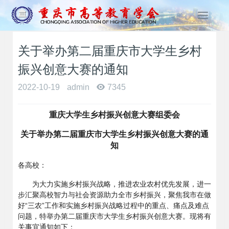
T
o
g
关于举办第二届重庆市大学生乡村
g
l
振兴创意大赛的通知
e
n
2022-10-19
admin
7345
a
v
重庆大学生乡村振兴创意大赛组委会
i
g
关于举办第二届重庆市大学生乡村振兴创意大赛的通
a
知
t
i
各高校：
o
为大力实施乡村振兴战略，推进农业农村优先发展，进一
n
步汇聚高校智力与社会资源助力全市乡村振兴，聚焦我市在做
好“三农”工作和实施乡村振兴战略过程中的重点、痛点及难点
问题，特举办第二届重庆市大学生乡村振兴创意大赛。现将有
关事宜通知如下：