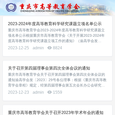
T
o
g
2023-2024年度高等教育科学研究课题立项名单公示
g
重庆市高等教育学会2023-2024年度高等教育科学研究课题立
l
项名单公示根据重庆市高等教育学会《关于开展2023-2024年
e
度高等教育科学研究课题立项工作的通知》（渝高学会发
n
〔2023〕15号）的要求，经学校推荐申报，专家线上线下评审
2023-12-25
admin
8824
a
和学术委员会审议，报请学会...
v
i
g
关于召开第四届理事会第四次全体会议的通知
a
重庆市高等教育学会关于召开第四届理事会第四次全体会议的
t
通知渝高学会发〔2023〕29号各位理事：根据《重庆市高等教
i
育学会章程》规定，经第四届理事会第五次会长办公会研究，
o
决定于2024年1月6日召开重庆市高等教育学会第四届理事会第
2023-12-23
admin
1559
n
四次全体理事会议。现将有关事项通...
重庆市高等教育学会关于召开2023年学术年会的通知