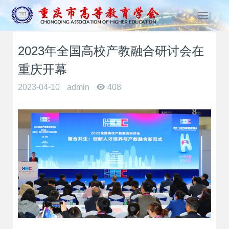
T
o
g
2023年全国高校产教融合研讨会在
g
l
重庆开幕
e
n
2023-04-10
admin
408
a
v
i
g
a
t
i
o
n