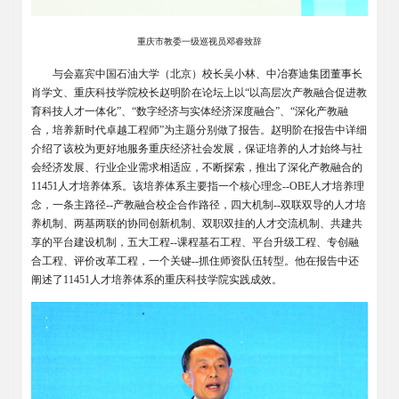
重庆市教委一级巡视员邓睿致辞
与会嘉宾中国石油大学（北京）校长吴小林、中冶赛迪集团董事长
肖学文、重庆科技学院校长赵明阶在论坛上以“以高层次产教融合促进教
育科技人才一体化”、“数字经济与实体经济深度融合”、“深化产教融
合，培养新时代卓越工程师”为主题分别做了报告。赵明阶在报告中详细
介绍了该校为更好地服务重庆经济社会发展，保证培养的人才始终与社
会经济发展、行业企业需求相适应，不断探索，推出了深化产教融合的
11451人才培养体系。该培养体系主要指一个核心理念--OBE人才培养理
念，一条主路径--产教融合校企合作路径，四大机制--双联双导的人才培
养机制、两基两联的协同创新机制、双职双挂的人才交流机制、共建共
享的平台建设机制，五大工程--课程基石工程、平台升级工程、专创融
合工程、评价改革工程，一个关键--抓住师资队伍转型。他在报告中还
阐述了11451人才培养体系的重庆科技学院实践成效。