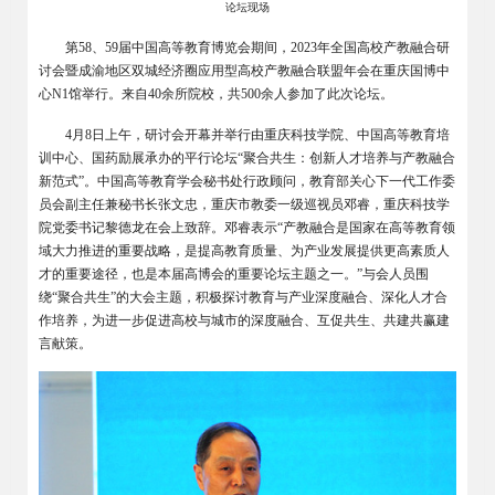
论坛现场
第58、59届中国高等教育博览会期间，2023年全国高校产教融合研
讨会暨成渝地区双城经济圈应用型高校产教融合联盟年会在重庆国博中
心N1馆举行。来自40余所院校，共500余人参加了此次论坛。
4月8日上午，研讨会开幕并举行由重庆科技学院、中国高等教育培
训中心、国药励展承办的平行论坛“聚合共生：创新人才培养与产教融合
新范式”。中国高等教育学会秘书处行政顾问，教育部关心下一代工作委
员会副主任兼秘书长张文忠，重庆市教委一级巡视员邓睿，重庆科技学
院党委书记黎德龙在会上致辞。邓睿表示“产教融合是国家在高等教育领
域大力推进的重要战略，是提高教育质量、为产业发展提供更高素质人
才的重要途径，也是本届高博会的重要论坛主题之一。”与会人员围
绕“聚合共生”的大会主题，积极探讨教育与产业深度融合、深化人才合
作培养，为进一步促进高校与城市的深度融合、互促共生、共建共赢建
言献策。