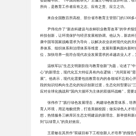
会副秘书长、《中国高教研究》主编王小梅在致辞时说，在
所向，是教育工作者应有之志、应有之责、应立之功。
来自全国数百所高校、部分省市教育主管部门的1300
尹伟伦作了“新农科建设与农林职业教育改革”的学术
科技创新，让环境保护与经济发展相协调。他认为，新农科
康中国等国家战略需求为导向，以解决农业农村现代化的关
养体系、组织体系和治理体系等维度，发展和重构面向新时
位，加快培养一批符合现代农业发展需求的卓越农业人才，
温铁军以“生态文明新阶段与教育创新”为题，论述了“
心”的新理念，现代化五大特征具有内在逻辑：“共同富裕”需
展”。他表示，现代化需要包括教育在内的各领域不忘初心开
段的知识结构向生态化的知识创新过渡，生态化转型要以“三
应对全球化挑战和“国内大循环为主体的双循环战略”，需
张伟作了“践行绿色发展理念，构建绿色教育体系，培
育人环境，用足地貌优势，打造美丽校园；做实绿色人才培
想，热情服务三峡库区生态文明建设的新理念、新举措和新
到“以绿育人”的良好效应。
王星敏在其所作“双碳目标下工程创新人才培养”的报