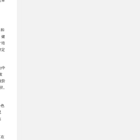
改革
术和
、健
才培
好定
为中
发
业阶
径。
绿色
思
达
直在