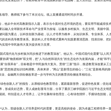
综合化发展趋势下，在教师教育中实现国家的数字化战略，是大势所趋、发展所需和
多名领导、教师线下参与了本次论坛。线上直播通道同时同步开通。
报告，他从中央对高教新指示入题，表示当今面对生态环境的恶化，要应用节能减排技
要以融入全球新技术革命与产业变革为发端，以服务乡村振兴、生态文明、美丽中国
键问题为重点，以科技创新为基础，以人才培养为根本，从知识体系、专业体系、人
代的农科高等教育体系。新农科人才培养模式重构与实践要厘清思路、找准目标、把
为实现中华民族伟大复兴提供有力支撑。
中国式现代化与乡村振兴同步推进下的教育深改”。他认为，中国式现代化需要“以人民
要协调“物质精神”双文明，把“人与自然和谐共生”的生态化作为发展内涵，才能“和平
展“自我革命”，目标都是中华民族伟大复兴。贯彻“三新”指示，推进教育深改要从工
新”思想推进知识结构调整。具体来讲，“两山”是新理念的核心；“三化”是新格局的路
要农业、金融两大供给侧改革进一步与学科为主的教育供给侧改革相结合。
养绿色创新人才”的报告，从厚植绿色教育理念，紧跟最新形势，促进特色发展；优化
养，形成良好态势，育人成效彰显等方面，分享了重庆三峡学院践行习近平生态文明
成就。特别是在人才培养上，让学生脑有绿色理念，心有绿色情怀，手握绿色技能，
告中认为，双碳创新人才培养是时代的需要，更是高校的使命，因为卓越工程师培养一