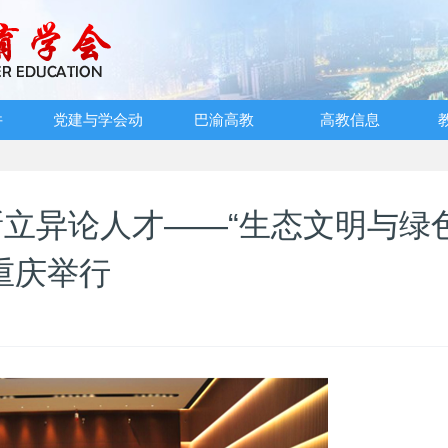
件
党建与学会动
巴渝高教
高教信息
态
立异论人才——“生态文明与绿
重庆举行