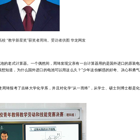
校 “教学新星奖”获奖者周琦。受访者供图 华龙网发
电池的老式计算器。一个偶然间，周琦发现父亲有一台计算器用的是国外进口的原装电
很想知道，为什么国外进口的电池可以用这么久？”少年这份解惑的好奇、决心和勇气
使周琦报考了吉林大学化学系，并且对化学“从一而终”，从学士、硕士到博士都是化