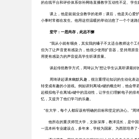
的在线平台和评价体系弥补网络直播教学互动性不足、学生
课上，他是兢兢业业教学的老师；课后，他是关心爱护
小事时常都在发生。他用这些温暖的举动治愈了一个个迷路
坚守：一思尚存，此志不懈
“我从小就有咽炎，其实我的嗓子不太适合教师这个工
但为了让声音更有感染力，他很少使用扩音器，坚持用原音
用更有感染力的声音提高学生听课质量。
谈起传统教学方式，周琦认为“想让学生认真听课最好
周琦讲起课来幽默风趣，很注重理论知识的生动化表
转变成有趣的小游戏。例如讲到离域π键的概念时，他会带
起模拟电子在离域π键中的流动性，让学生们理解电子的排
忆，又提升了他们学习的乐趣。
“在大学，每个人都应该有明确的目标和坚定的决心。”周
他所在的重庆师范大学，文脉深厚，教泽流长，是中国
一流本科专业建设点，多年来，学校为国家、为西部培养了