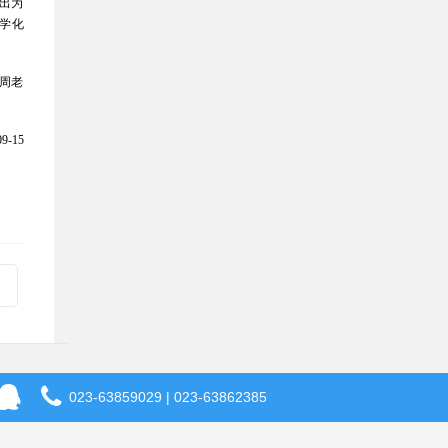
产出为
学化
周老
-15
023-63859029 | 023-63862385