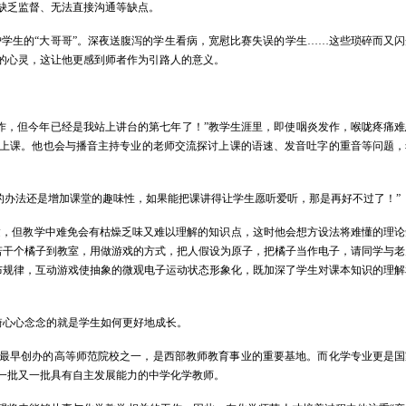
缺乏监督、无法直接沟通等缺点。
学生的“大哥哥”。深夜送腹泻的学生看病，宽慰比赛失误的学生……这些琐碎而又闪
的心灵，这让他更感到师者作为引路人的意义。
作，但今年已经是我站上讲台的第七年了！”教学生涯里，即使咽炎发作，喉咙疼痛难
上课。他也会与播音主持专业的老师交流探讨上课的语速、发音吐字的重音等问题，
的办法还是增加课堂的趣味性，如果能把课讲得让学生愿听爱听，那是再好不过了！”
达，但教学中难免会有枯燥乏味又难以理解的知识点，这时他会想方设法将难懂的理论
若干个橘子到教室，用做游戏的方式，把人假设为原子，把橘子当作电子，请同学与老
布规律，互动游戏使抽象的微观电子运动状态形象化，既加深了学生对课本知识的理解
琦心心念念的就是学生如何更好地成长。
最早创办的高等师范院校之一，是西部教师教育事业的重要基地。而化学专业更是国
一批又一批具有自主发展能力的中学化学教师。