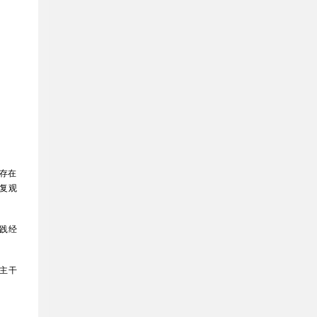
存在
复观
践经
主干