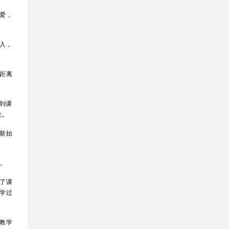
爱，
欲入，
距离
到课
生。
新始
程。
了课
学过
教学