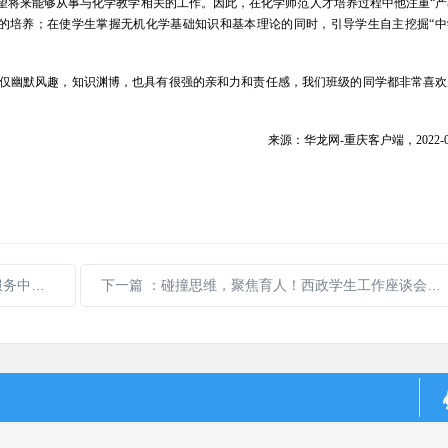
希望将来能够从事与化学教学相关的工作。因此，在化学师范人才培养过程中他注重“
的培养；在使学生掌握无机化学基础知识和基本理论的同时，引导学生自主挖掘“中
不仅幽默风趣，知识渊博，也具有很强的亲和力和责任感，我们班级的同学都非常喜欢
来源：华龙网-重庆客户端，2022-09
“出海”
下一篇
：碰撞思维，聚焦育人！西政学生工作座谈会“干货”满满