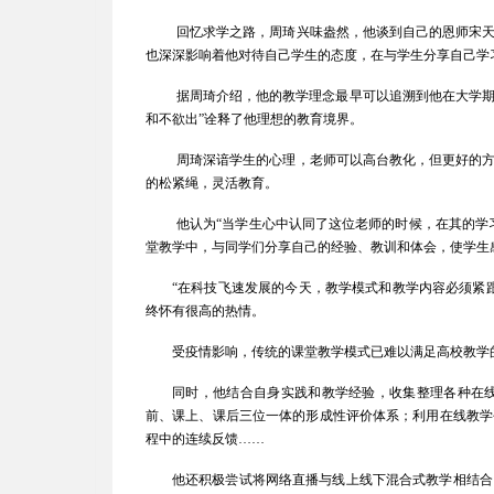
回忆求学之路，周琦兴味盎然，他谈到自己的恩师宋
也深深影响着他对待自己学生的态度，在与学生分享自己学
据周琦介绍，他的教学理念最早可以追溯到他在大学期
和不欲出”诠释了他理想的教育境界。
周琦深谙学生的心理，老师可以高台教化，但更好的
的松紧绳，灵活教育。
他认为“当学生心中认同了这位老师的时候，在其的学
堂教学中，与同学们分享自己的经验、教训和体会，使学生
“在科技飞速发展的今天，教学模式和教学内容必须紧
终怀有很高的热情。
受疫情影响，传统的课堂教学模式已难以满足高校教学的
同时，他结合自身实践和教学经验，收集整理各种在
前、课上、课后三位一体的形成性评价体系；利用在线教学
程中的连续反馈
……
他还积极尝试将网络直播与线上线下混合式教学相结合