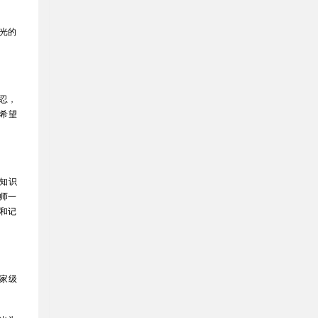
光的
忍，
希望
知识
师一
和记
家级