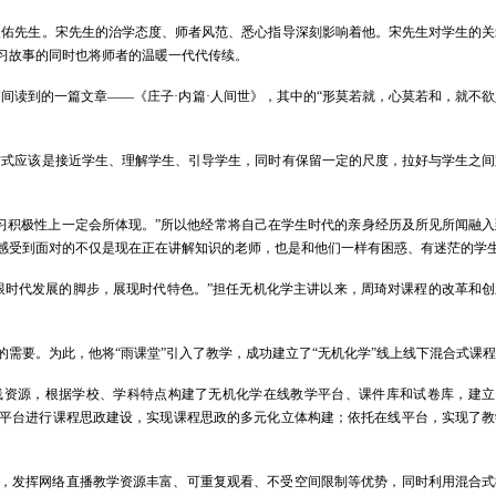
天佑先生。宋先生的治学态度、师者风范、悉心指导深刻影响着他。宋先生对学生的关
习故事的同时也将师者的温暖一代代传续。
间读到的一篇文章——《庄子·内篇·人间世》，其中的“形莫若就，心莫若和，就不
方式应该是接近学生、理解学生、引导学生，同时有保留一定的尺度，拉好与学生之间
习积极性上一定会所体现。”所以他经常将自己在学生时代的亲身经历及所见所闻融入
感受到面对的不仅是现在正在讲解知识的老师，也是和他们一样有困惑、有迷茫的学
跟时代发展的脚步，展现时代特色。”担任无机化学主讲以来，周琦对课程的改革和创
需要。为此，他将“雨课堂”引入了教学，成功建立了“无机化学”线上线下混合式课
线资源，根据学校、学科特点构建了无机化学在线教学平台、课件库和试卷库，建立
平台进行课程思政建设，实现课程思政的多元化立体构建；依托在线平台，实现了教
，发挥网络直播教学资源丰富、可重复观看、不受空间限制等优势，同时利用混合式