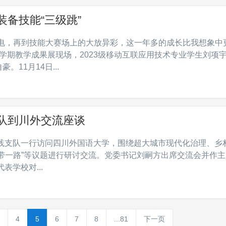
备技能“三级跳”
充电，再到技能大赛场上的大放异彩，这一年多的成长比我想象中
季学期教学成果展现场，2023级移动互联应用技术专业学生刘项
11月14日...
队到川外交流座谈
实践支队一行访问四川外国语大学，围绕超大城市现代化治理、乡
带一路”等议题进行研讨交流。党委书记刘嗣方出席交流会并作主
学校对...
4
5
6
7
8
...81
下一页