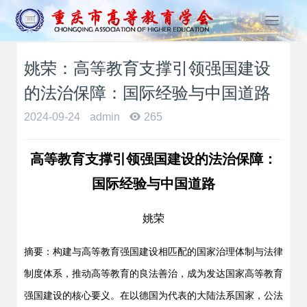
T
o
g
姚荣：高等教育支撑引领强国建设
g
l
的法治保障：国际经验与中国道路
e
n
2024-09-24
admin
265
a
v
高等教育支撑引领强国建设的法治保障：
i
g
国际经验与中国道路
a
t
姚荣
i
o
n
摘要：构建与高等教育强国建设相匹配的国家治理体制与法律
制度体系，推动高等教育的良法善治，成为发达国家高等教育
强国建设的核心要义。在以德国为代表的大陆法系国家，公法