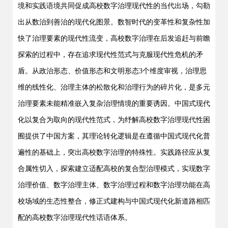
境和实践语境共同促成高校数字治理现代性的当代出场，勾勒
出从数治到善治的现代化图景。数智时代的变革性和复杂性加
快了治理要素的现代性流变，高校数字治理在后发追赶与前瞻
探索的过程中，存在追求现代性范式与克服现代性危机的矛
盾。从政治形态、价值形态和文明形态3个维度审视，治理思
维的线性化、治理主体的松散化和治理行为的碎片化，是多元
治理要素未能精准嵌入复杂治理情境的重要诱因。中国式现代
化以复合为取向的现代性范式，为纾解高校数字治理现代性困
囿提供了中国方案，其理论转化逻辑是在遵循中国式现代化普
遍性的基础上，突出高校数字治理的特殊性。实践路径应从复
合属性切入，探索建立适配高校的复合型治理模式，实现数字
治理价值、数字治理主体、数字治理过程和数字治理功能在高
校场域的生态性整合，修正式建构与中国式现代化新道路相匹
配的高校数字治理现代性话语体系。