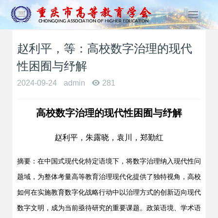
T
o
g
赵利平，等：高校数字治理的现代
g
l
性困囿与纾解
e
n
2024-09-24
admin
281
a
v
高校数字治理的现代性困囿与纾解
i
g
a
赵利平，朱露晓，袁川，郑勤红
t
i
摘要：在中国式现代化特定语境下，将数字治理纳入现代性问
o
n
题域，为整体考量高等教育治理现代化提供了独特视角，高校
如何在实施教育数字化战略行动中以治理方式的创新迈向现代
数字文明，成为当前亟待研究的重要课题。政策语境、学术语