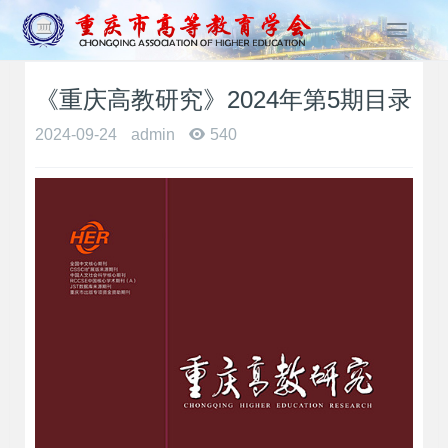
T
o
g
《重庆高教研究》2024年第5期目录
g
l
2024-09-24
admin
540
e
n
a
v
i
g
a
t
i
o
n