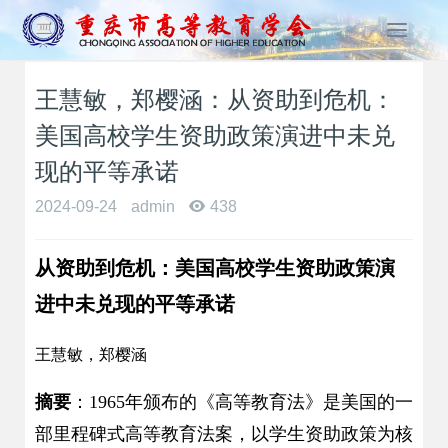
T
o
g
王慧敏，郑樱涵：从资助到危机：
g
l
美国高校学生资助政策演进中未兑
e
n
现的平等承诺
a
2024-09-24
admin
438
v
i
g
从资助到危机：美国高校学生资助政策演
a
t
进中未兑现的平等承诺
i
o
王慧敏，郑樱涵
n
摘要
：1965年颁布的《高等教育法》是美国的一
部里程碑式高等教育法案，以学生资助政策为核