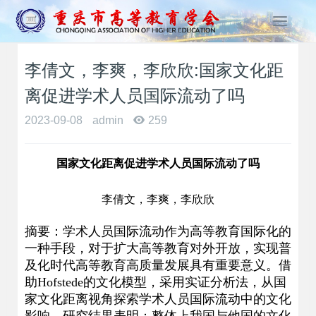
T
o
g
李倩文，李爽，李欣欣:国家文化距
g
l
离促进学术人员国际流动了吗
e
n
2023-09-08
admin
259
a
v
i
国家文化距离促进学术人员国际流动了吗
g
a
李倩文，李爽，李欣欣
t
i
摘要：学术人员国际流动作为高等教育国际化的
o
一种手段，对于扩大高等教育对外开放，实现普
n
及化时代高等教育高质量发展具有重要意义。借
助Hofstede的文化模型，采用实证分析法，从国
家文化距离视角探索学术人员国际流动中的文化