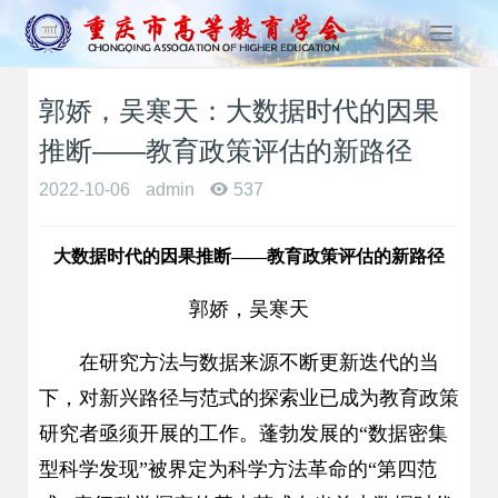
T
o
g
郭娇，吴寒天：大数据时代的因果
g
l
推断——教育政策评估的新路径
e
n
2022-10-06
admin
537
a
v
大数据时代的因果推断——教育政策评估的新路径
i
g
a
郭娇，吴寒天
t
i
在研究方法与数据来源不断更新迭代的当
o
下，对新兴路径与范式的探索业已成为教育政策
n
研究者亟须开展的工作。蓬勃发展的“数据密集
型科学发现”被界定为科学方法革命的“第四范