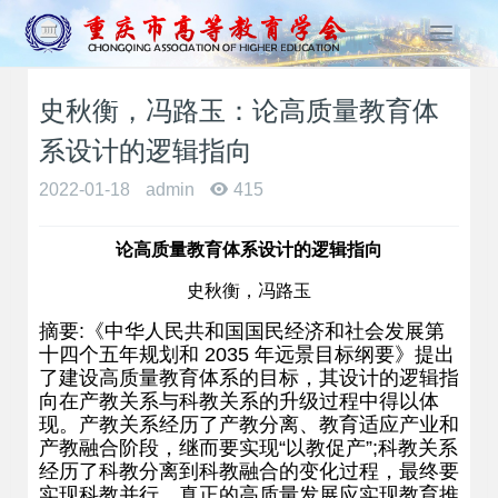
T
o
g
史秋衡，冯路玉：论高质量教育体
g
l
系设计的逻辑指向
e
n
2022-01-18
admin
415
a
v
论高质量教育体系设计的逻辑指向
i
g
史秋衡，冯路玉
a
摘要:《中华人民共和国国民经济和社会发展第
t
十四个五年规划和 2035 年远景目标纲要》提出
i
了建设高质量教育体系的目标，其设计的逻辑指
o
向在产教关系与科教关系的升级过程中得以体
n
现。产教关系经历了产教分离、教育适应产业和
产教融合阶段，继而要实现“以教促产”;科教关系
经历了科教分离到科教融合的变化过程，最终要
实现科教并行。真正的高质量发展应实现教育推