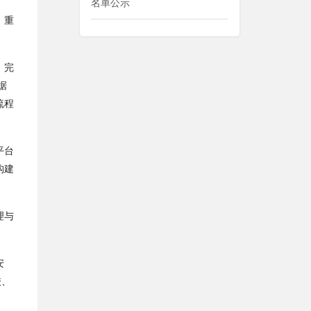
名单公示
、重
，完
据
流程
平台
构建
理与
安
校、