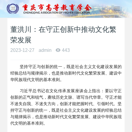
T
o
g
董洪川：在守正创新中推动文化繁
g
l
荣发展
e
n
2023-12-27
admin
443
a
v
坚持守正与创新的统一，既是社会主义文化建设发展的
i
经验总结与规律揭示，也是推动新时代文化繁荣发展、建设中
g
华民族现代文明的基本准则。
a
t
习近平总书记在文化传承发展座谈会上指出：要以守正
i
创新的正气和锐气，赓续历史文脉、谱写当代华章。守正才能
o
不迷失自我、不迷失方向，创新才能把握时代、引领时代。坚
n
持守正与创新的统一，既是社会主义文化建设发展的经验总结
与规律揭示，也是推动新时代文化繁荣发展、建设中华民族现
代文明的基本准则。