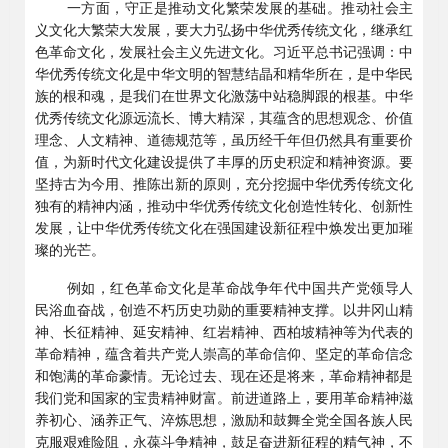
一方面，守正是推动文化繁荣发展的基础。推动社会主
义文化大繁荣大发展，要大力弘扬中华优秀传统文化，继承红
色革命文化，发展社会主义先进文化。习近平总书记强调：中
华优秀传统文化是中华文明的智慧结晶和精华所在，是中华民
族的根和魂，是我们在世界文化激荡中站稳脚跟的根基。中华
优秀传统文化源远流长、博大精深，其蕴含的思想观念、价值
理念、人文精神、道德规范等，虽历经千年但仍然具有重要价
值，为新时代文化建设提供了丰厚的历史积淀和精神资源。要
坚持古为今用、推陈出新的原则，充分挖掘中华优秀传统文化
独有的精神内涵，推动中华优秀传统文化创造性转化、创新性
发展，让中华优秀传统文化在强国建设新征程中焕发出更加璀
璨的光芒。
例如，红色革命文化是革命战争年代中国共产党领导人
民浴血奋战，创造不朽历史功勋的重要精神支撑。以井冈山精
神、长征精神、延安精神、红岩精神、西柏坡精神等为代表的
革命精神，蕴含着共产党人崇高的革命信仰、坚定的革命信念
和饱满的革命豪情。无论过去、现在还是将来，革命精神都是
我们党和国家的宝贵精神财富。前进道路上，要用革命精神滋
养初心、涵养正气、淬炼思想，激励和鼓舞全党全国各族人民
克服艰难险阻，永葆斗争精神，鼓足奋进新征程的精气神，不