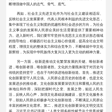
断增强做中国人的志气、骨气、底气。
再如，社会主义先进文化作为与社会主义建设相适应、
反映社会主义发展要求、代表人民根本利益的先进文化形态，
集中体现了社会主义制度的优越性和社会进步的方向，为社会
主义事业的发展和人民群众美好生活需要提供了重要精神动
力。进入新时代，我们要牢牢坚持马克思主义在意识形态领域
的指导地位，积极践行社会主义核心价值观，提高全社会文明
程度，增强文化的整体实力和综合竞争力，不断铸就中华文化
新辉煌，为实现中华民族伟大复兴注入更为主动的精神力量。
另一方面，创新是推动文化繁荣发展的关键。唯创新者
进，唯创新者强，唯创新者胜。文化的力量既体现于对历史与
传统的坚持坚守，也在于与时俱进地创新创造。首先，推进文
化创新要坚守人民立场。人民群众是历史的创造者，也是文化
发展进步的推动者。文化创新发展要深切关注和重视人民的主
体地位和作用，深刻把握时代之变、发展之势，贴近人民生
活，反映人民心声，加强文化基础设施建设，提升文化服务水
平，鼓励人民群众积极参与文化创新创造，不断满足人民群众
丰富的精神文化需求。第二，推进文化创新要深化文明交流互
鉴。习近平总书记强调：“人类文明多样性赋予这个世界姹紫