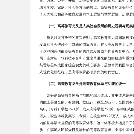
量、效率、公平、开放、治理等要素的目标体系。其中，龙
域和学校、家庭、社会等方面的焦点。高等教育的龙头地位
了人类社会和高等教育发展的本土逻辑与世界逻辑、历史逻
（一）高等教育龙头是人类社会发展的历史逻辑与现实
历史以无可争辩的事实表明，高等教育实力是国家科技
发展和社会进步不可或缺的依靠力量。在人类发展史上，意
于这些国家借由高等教育的跨越式发展成为世界教育中心。
局，应对新一轮科技革命和产业变革带来的战略机遇和重大
与贡献是构成国家综合实力的核心要素，是教育同我国综合
式现代化新征程，是高等教育必须肩负的时代责任。
（二）高等教育龙头是高等教育体系与功能的统一
龙头是高等教育体系与功能的综合体现，其中体系是基
功能上是健全的、有效的。据统计，截至
2022
年，全国共有
高职（专科）学校
1521
所，成人高等学校
253
所；各种形式
万人，职业本科及高职（专科）在校生
1693.77
万人，成人本
内的世界最大规模的高等教育体系。这一体系极大地提升了
步，在满足人民群众日益增长的高等教育需求、支撑中国式