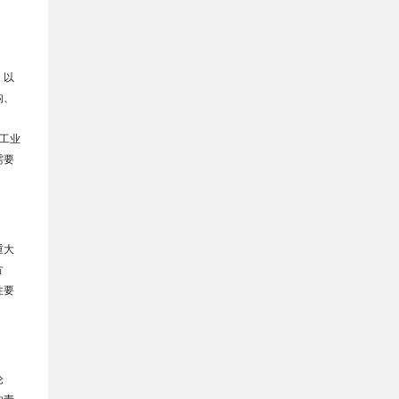
，以
构、
工业
需要
重大
方
性要
论