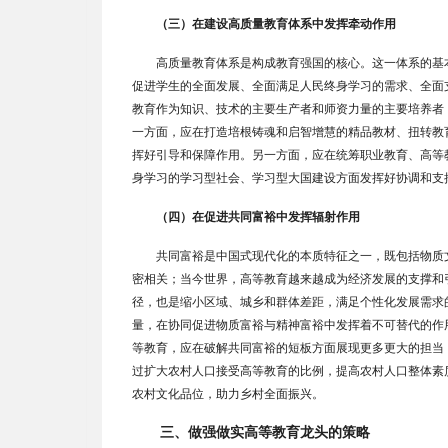
（三）在建设高质量教育体系中发挥牵动作用
高质量教育体系是构成教育强国的核心。这一体系的基
促进学生的全面发展、全面满足人民终身学习的需求、全面
教育作为知识、技术的主要生产者和师资力量的主要培养者
一方面，应在打造培根铸魂和启智增慧的精品教材、扭转教
挥好引导和保障作用。另一方面，应在统筹职业教育、高等
身学习的学习型社会、学习型大国建设方面发挥好协调和支
（四）在促进共同富裕中发挥辐射作用
共同富裕是中国式现代化的本质特征之一，既包括物质
密相关；当今世界，高等教育越来越成为经济发展的支撑和
径，也是缩小区域、城乡和群体差距，满足个性化发展需求
量，在协同促进物质富裕与精神富裕中发挥着不可替代的作
等教育，应在破解共同富裕的短板方面展现更多更大的担当
过扩大农村人口接受高等教育的比例，提高农村人口整体素
农村文化品位，助力乡村全面振兴。
三、做强做实高等教育龙头的策略