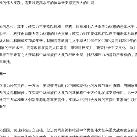
展的伟大实践，需要以更高水平的体系来支撑更强大的功能。
延的总和。其中，硬实力主要指以规模、结构、质量和毛入学率等为标志的总体水平
水平）、科技创新能力等为标志的社会贡献；软实力则主要体现在以自主知识体系建
华人民共和国成立
70
多年来，我国高等教育毛入学率从
1949
年的
0.26%
提高到
2022
年的
国家的平均水平。高等教育在提高人口素质、增强科技实力、繁荣社会主义文化、助力
世界百年未有之大变局和中华民族伟大复兴战略全局，挑战和压力均是前所未有的，
负重托。
统一
作用为时代责任。一方面，要能够与新时代中国式现代化的发展节奏相协调、与国家
力的提高相同步，在实现中华民族伟大复兴的新征程中全方位地发挥支撑作用。另一
研究主力军和重大创新策源地等重要责任，实现从经济社会发展的支撑性要素向引领
重任。
化强国、实现科技自立自强、促进共同富裕和推进中华民族伟大复兴重大战略意义的