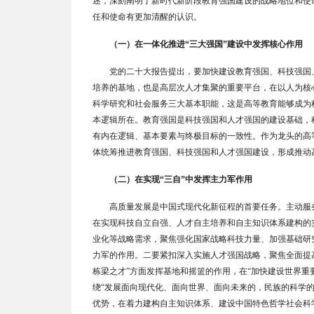
述，深刻阐明了新时代新阶段教育强国建设的战略地位和使
任和使命有更加清醒的认识。
（一）在一体化推进
“三大强国”建设中发挥核心作用
党的二十大报告提出，要加快建设教育强国、科技强国
培养的基地，也是高层次人才集聚的重要平台，在以人为核
科学研究和社会服务三大基本职能，这是高等教育能够成为
本逻辑所在。教育强国是科技强国和人才强国的建设基础，
有内在逻辑、基本要素与终极目标的一致性。作为龙头的高
体统筹推进教育强国、科技强国和人才强国建设，形成推动
（二）在实现
“三自”中发挥主力军作用
高质量发展是中国式现代化新征程的首要任务。主动服
在实现科技自立自强、人才自主培养和自主知识体系建构的
业化等战略需求，聚焦强化国家战略科技力量、加强基础研
力军的作用。二要紧扣深入实施人才强国战略，聚焦全面提
栋梁之才
”
方面发挥基地和摇篮的作用，在
“
加快建设世界重
绕
“
发展面向现代化、面向世界、面向未来的，民族的科学
优势，在着力建构自主知识体系、建设中国特色哲学社会科