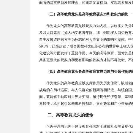
面向的是贯彻新发展理念、构建新发展格局、实现高质量发
（三）高等教育龙头是高等教育硬实力和软实力的统一
作为龙头的高等教育是以硬实力为内核、以软实力为外
及以人口素质（如人均受教育年限、
18—64
周岁人口受教育
自主发展道路探索等为标志的对人类文明的影响和贡献。中
59.6%
，已经超过了联合国教科文组织公布的世界中上收入
化建设等方面发挥了重要作用。今天的高等教育，面对的是
具备更强大的硬实力和更有影响的软实力才能不辱使命、不
（四）高等教育龙头是高等教育支撑力度与引领作用的
作为龙头的高等教育应以支撑作用为历史使命，以引领
战略的布局相适应、与人民群众的新期盼相贴近、与综合国
面，要能够主动应对世界大变局，履行现代经济引擎、基础
素转变，承担起引领未来科技创新、文化繁荣和产业变革的
二、高等教育龙头的使命
习近平总书记关于建设教育强国对于建成社会主义现代