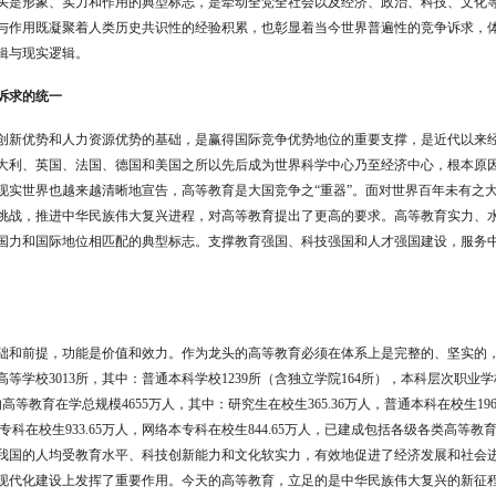
头是形象、实力和作用的典型标志，是牵动全党全社会以及经济、政治、科技、文化
与作用既凝聚着人类历史共识性的经验积累，也彰显着当今世界普遍性的竞争诉求，
辑与现实逻辑。
诉求的统一
创新优势和人力资源优势的基础，是赢得国际竞争优势地位的重要支撑，是近代以来
大利、英国、法国、德国和美国之所以先后成为世界科学中心乃至经济中心，根本原
现实世界也越来越清晰地宣告，高等教育是大国竞争之
“
重器
”
。面对世界百年未有之
挑战，推进中华民族伟大复兴进程，对高等教育提出了更高的要求。高等教育实力、
国力和国际地位相匹配的典型标志。支撑教育强国、科技强国和人才强国建设，服务
础和前提，功能是价值和效力。作为龙头的高等教育必须在体系上是完整的、坚实的
高等学校
3013
所，其中：普通本科学校
1239
所（含独立学院
164
所），本科层次职业学
的高等教育在学总规模
4655
万人，其中：研究生在校生
365.36
万人，普通本科在校生
196
专科在校生
933.65
万人，网络本专科在校生
844.65
万人，已建成包括各级各类高等教
我国的人均受教育水平、科技创新能力和文化软实力，有效地促进了经济发展和社会
现代化建设上发挥了重要作用。今天的高等教育，立足的是中华民族伟大复兴的新征