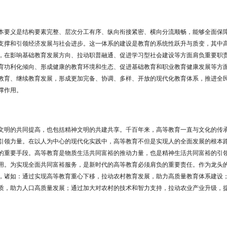
本要义是结构要素完整、层次分工有序、纵向衔接紧密、横向分流顺畅，能够全面保
支撑和引领经济发展与社会进步。这一体系的建设是教育的系统性跃升与质变，其中
，在影响基础教育发展方向、拉动职普融通、促进学习型社会建设等方面肩负重要职
育功利化倾向、形成健康的教育环境和生态、促进基础教育和职业教育健康发展等方
教育、继续教育发展，形成更加完备、协调、多样、开放的现代化教育体系，推进全
撑作用。
文明的共同提高，也包括精神文明的共建共享。千百年来，高等教育一直与文化的传
引领力量。在以人为中心的现代化实践中，高等教育不但是实现人的全面发展的根本
的重要手段。高等教育是物质生活共同富裕的推动力量，也是精神生活共同富裕的引
用。为实现全面共同富裕服务，是新时代的高等教育必须肩负的重要责任。作为龙头
，诸如：通过实现高等教育重心下移，拉动农村教育发展，助力高质量教育体系建设
质，助力人口高质量发展；通过加大对农村的技术和智力支持，拉动农业产业升级，