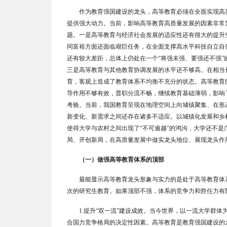
作为教育强国建设的龙头，高等教育必须在全面实现高
提供强大动力。当前，影响高等教育高质量发展的因素非常
题。一是高等教育与经济社会发展的适应性还有很大的提升
同富裕方面还面临艰巨任务，在全面支撑高水平科技自立自
还有较大差距，总体上仍处在一个
“
将强未强、要强还不强
”
三是高等教育与其他教育协调发展的水平还不够高。在相当
育，客观上造成了教育体系不均衡不充分的状态。高等教育
导作用不够有效，普职分流不畅，继续教育基础薄弱，影响
考验。当前，我国教育呈现在地理空间上向城镇聚集、在形
新变化、新需求之间还存在诸多不适应。以城镇化发展和乡
使得大学与农村之间出现了
“
不可逾越
”
的鸿沟，大学还不是
局、开创新局，在高质量发展中做实龙头地位、展现龙头作
（一）做强高等教育体系的顶部
最能显示高等教育龙头形象与实力的是处于高等教育体
次的研究生教育。如果顶部不强，体系的竞争力和胜任力有
1.
提升
“
双一流
”
建设成效。当今世界，以一流大学群体
合国力竞争格局的决定性因素。高等教育是教育强国建设的