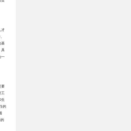
的责
人才
养、
的基
，具
为一
是要
型工
和生
任的
围
面的