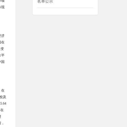
等领
名单公示
体现
经济
因在
大变
水平
中国
，在
校及
5.64
育在
进
程，