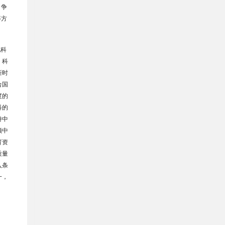
、争
等方
现科
、科
新时
合国
度的
科的
持中
顺中
育资
质量
入条
一，