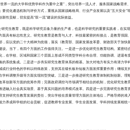
、世界一流的大学和优势学科作为重中之重
”
，突出培养一流人才、服务国家战略需求
；要优化遴选机制与评价方式，重视从国家战略格局、行业产业发展以及
“
五大安全
”
创新性贡献，切实提高
“
双一流
”
建设的实际效益。
士研究生教育，既是科学研究后备力量的生产者，也是科学研究的重要实践者，在实
方面具有标志性意义。研究生教育是教育与人才、科技最紧密的衔接点，是教育强国
部，应以党的二十大精神为统领，落实《教育部、国家发展改革委、财政部关于加快
建设。当下，有四个方面的工作值得关注。一是进一步优化研究生教育结构。紧密结
化，在学校、区域和国家三个层面上形成不同类型学科分布合理、功能协调、进退有
略的系统集成。二是进一步夯实研究生教育体系的根基。加大对地方有实力有潜力学
域或行业特色的学科以特殊政策，支持其在锻长板补短板方面发挥重要作用；继续支
在学科调整升级等方面实现转型突破。三是进一步推进研究生教育体制机制创新。理
改革创新等方面的统筹作用；完善政府调控与市场调节相结合的机制，优化研究生教
推进融入社会真实场景、基于真实问题的培养模式改革。四是进一步完善研究生教育
府支持研究生教育发展的责任，突出学校在质量管理方面的主体地位，严格导师的准
能力养成和学校的社会贡献，促进教师专业发展、学生全面发展、学科持续发展相统