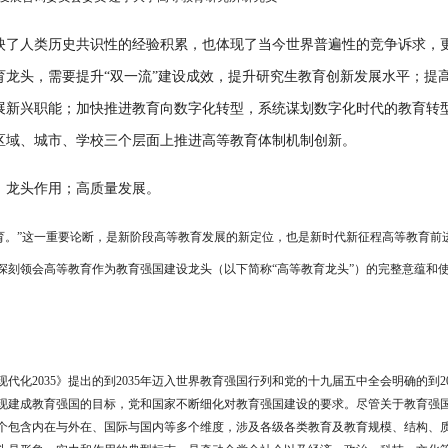
映了人类历史共识性的经验积累，也体现了当今世界普遍性的竞争诉求，
育龙头，需要提升
“
双一流
”
建设成效，提升研究生教育创新发展水平；提
展新兴职能；加快推进教育向数字化转型，系统谋划数字化时代的教育转
区域、城市、学校三个层面上推进高等教育体制机制创新。
；龙头作用；高质量发展。
育。
”
这一重要论断，是新阶段高等教育发展的新定位，也是新时代新征程高等教育前
深刻领会高等教育作为教育强国建设龙头（以下简称
“
高等教育龙头
”
）的完整意蕴和
现代化
2035
》提出的到
2035
年迈入世界教育强国行列和党的十九届五中全会明确的到
2
现建成教育强国的目标，党和国家不断细化对教育强国建设的要求。尽管关于教育强
个包含内在与外在、国际与国内等多个维度，涉及各级各类教育及教育规模、结构、