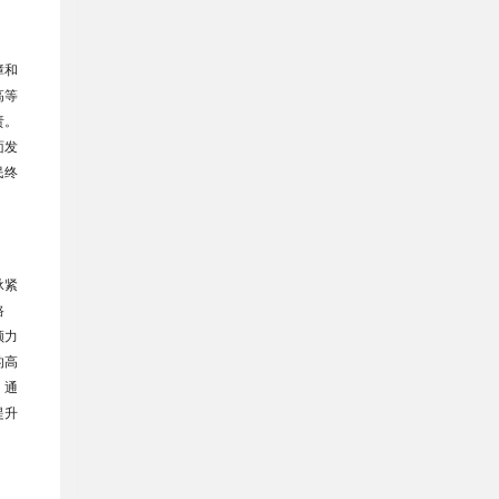
障和
高等
责。
面发
民终
承紧
路
领力
的高
；通
提升