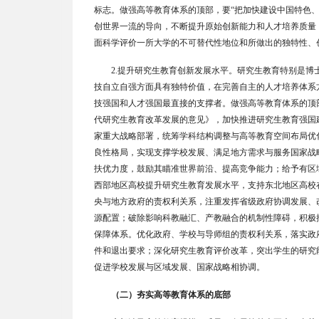
标志。做强高等教育体系的顶部，要
“
把加快建设中国特色
创世界一流的导向，不断提升原始创新能力和人才培养质量
面科学评价一所大学的不可替代性地位和所做出的独特性、
2.
提升研究生教育创新发展水平。研究生教育特别是博
技自立自强方面具有独特价值，在完善自主的人才培养体系
技强国和人才强国最直接的支撑者。做强高等教育体系的顶
代研究生教育改革发展的意见》，加快推进研究生教育强国
家重大战略部署，统筹学科结构调整与高等教育空间布局优
良性格局，实现支撑学校发展、满足地方需求与服务国家战
扶优力度，鼓励其瞄准世界前沿、提高竞争能力；给予有区
西部地区高校提升研究生教育发展水平，支持东北地区高校
央与地方政府的责权利关系，注重发挥省级政府协调发展、
源配置；破除影响科教融汇、产教融合的机制性障碍，积极
保障体系。优化政府、学校与导师组的责权利关系，落实政
件和退出要求；深化研究生教育评价改革，突出学生的研究
促进学校发展与区域发展、国家战略相协调。
（二）夯实高等教育体系的底部