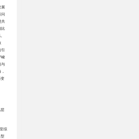
发展
新问
进共
相比
高。
教
的引
严峻
能与
略，
面变
高层
至综
典型