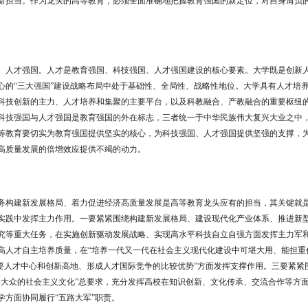
命担当。作为龙头的高等教育，必须全面准确地把握教育强国的新定位，对自身肩负
、人才强国。人才是教育强国、科技强国、人才强国建设的核心要素。大学既是创新
心的
“
三大强国
”
建设战略布局中处于基础性、全局性、战略性地位。大学具有人才培
科技创新的主力、人才培养和集聚的主要平台，以及科教融合、产教融合的重要枢纽
科技强国与人才强国是教育强国的外在标志，三者统一于中华民族伟大复兴大业之中
等教育要切实为教育强国提供坚实的核心，为科技强国、人才强国提供坚强的支撑，
高质量发展的倍增效应提供不竭的动力。
务构建新发展格局、着力促进经济高质量发展是高等教育龙头应有的担当，其关键就
实践中发挥主力作用。一要紧紧围绕构建新发展格局、建设现代化产业体系、推进新
究等重大任务，在实施创新驱动发展战略、实现高水平科技自立自强方面发挥主力军
高人才自主培养质量，在
“
培养一代又一代在社会主义现代化建设中可堪大用、能担重
要人才中心和创新高地、形成人才国际竞争的比较优势
”
方面发挥支撑作用。三要紧紧
的大众的社会主义文化
”
总要求，充分发挥高校在知识创新、文化传承、交流合作等方
学方面协同履行
“
五路大军
”
职责。