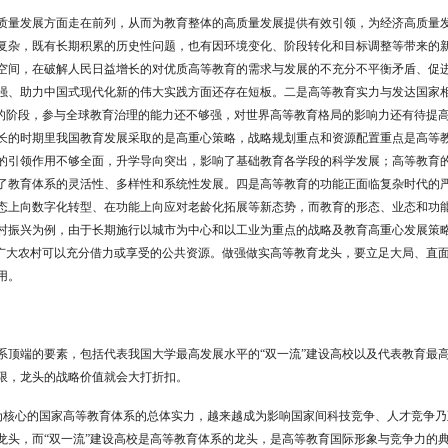
质量发展方面走在前列，从而为教育整体的高质量发展提供有效引领，为经济高质量
复杂，既有长期积累的历史性问题，也有因环境变化、阶段转化和目标调整等带来的
空间，在破解人民日益增长的对优质高等教育的需求与发展的不充分不平衡矛盾、促
强、助力中国式现代化新的伟大实践方面还存在短板。二是高等教育实力与发达国家
的阶段，参与全球教育治理的能力还不够强，对世界高等教育格局的影响力还有待提
长的时期里我国教育发展采取的是高重心策略，战略规划重点和资源配置重点是高等
的引领作用不够全面，升学导向突出，影响了基础教育各学段的科学发展；高等教育
了教育体系的灵活性、多样性和系统性发展。四是高等教育的功能正面临复杂时代的
态上向数字化转型、在功能上向应对老龄化拓展等新态势，而教育的形态、业态和功
村振兴为例，由于长期施行以城市为中心和以工业为重点的战略及教育高重心发展策
广大农村可以充分借力或享受的公共资源。做强做实高等教育龙头，要立足大局、直
用。
系顶端的要素，包括代表我国大学最高发展水平的
“
双一流
”
建设高校以及代表教育最
限，龙头的战略价值就会大打折扣。
为核心的国家高等教育体系的总体实力，越来越成为影响国家间科技竞争、人才竞争乃
龙头，而
“
双一流
”
建设高校是高等教育体系的龙头，是高等教育国际形象与竞争力的