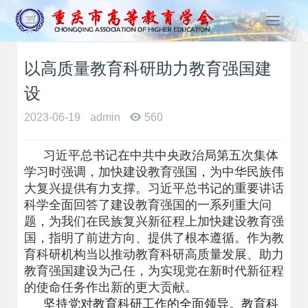
T
o
g
以高质量教育科研助力教育强国建
g
l
设
e
n
2023-06-19
admin
560
a
v
习近平总书记在中共中央政治局第五次集体
i
学习时强调，加快建设教育强国，为中华民族伟
g
大复兴提供有力支撑。习近平总书记的重要讲话
a
科学全面回答了建设教育强国的一系列重大问
t
i
题，为我们在民族复兴新征程上加快建设教育强
o
国，指明了前进方向、提供了根本遵循。作为教
n
育科研机构当以推动教育科研高质量发展、助力
教育强国建设为己任，为实现党在新时代新征程
的使命任务作出新的更大贡献。
坚持党对教育科研工作的全面领导。教育科