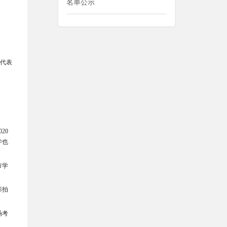
名单公示
代表
。
20
学也
市学
影拍
场考