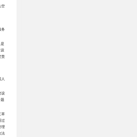
共空
服务
二是
建设
度责
国人
建设
专题
正草
通过
管理
政法