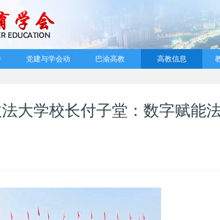
件
党建与学会动
巴渝高教
高教信息
态
政法大学校长付子堂：数字赋能