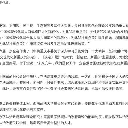
现代化。
史观、文明观、民主观、生态观等及其伟大实践，是对世界现代化理论和实践的重大
“中国式现代化是人口规模巨大的现代化，为此我将重点关注乡村振兴和城乡融合发展
；中国式现代化是全体人民共同富裕的现代化，为此我将重点关注民生问题、弱势群
为此我将重点关注生态环境保护以及生态法治建设问题等。”
六届二次全会作出了《中共重庆市委关于深入学习贯彻党的二十大精神，坚决拥护“两
主义现代化新重庆的决定》。《决定》紧扣“新时代、新征程、新重庆”主题主线，对建
了全面部署。付子堂说：“未来几年，我的履职工作一定会紧密围绕新时代新征程新重
化国家的时代命题中履职，立法是其重点关注的领域。一方面，他将根据全国人大的
立法系统性、整体性、协同性、时效性要求，结合成渝地区双城经济圈建设实际开展
。此外，还将重点关注数字经济和数字社会带来的法治问题、执法司法公正问题等。
重点任务和主体工程。西南政法大学校长付子堂代表说，要以数字化改革助力政府职
治理能力现代化提供有力支撑。
数字法治政府基础理论研究；完善数字赋能法治政府建设的配套制度，研发数字法治
法治政府关联学科，培养高质量复合型法治人才。