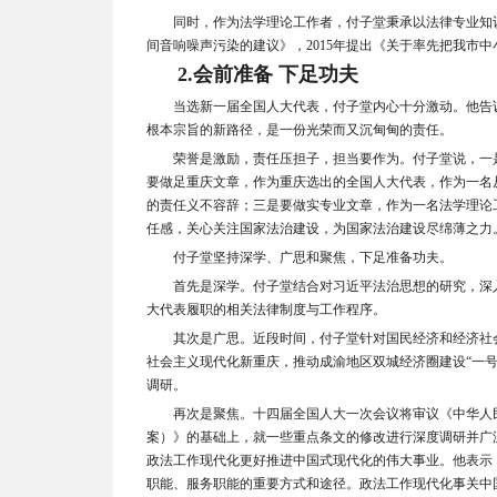
同时，作为法学理论工作者，付子堂秉承以法律专业知识
间音响噪声污染的建议》，2015年提出《关于率先把我市
2.
会前准备 下足功夫
当选新一届全国人大代表，付子堂内心十分激动。他告
根本宗旨的新路径，是一份光荣而又沉甸甸的责任。
荣誉是激励，责任压担子，担当要作为。付子堂说，一
要做足重庆文章，作为重庆选出的全国人大代表，作为一名从
的责任义不容辞；三是要做实专业文章，作为一名法学理论
任感，关心关注国家法治建设，为国家法治建设尽绵薄之力
付子堂坚持深学、广思和聚焦，下足准备功夫。
首先是深学。付子堂结合对习近平法治思想的研究，深
大代表履职的相关法律制度与工作程序。
其次是广思。近段时间，付子堂针对国民经济和经济社
社会主义现代化新重庆，推动成渝地区双城经济圈建设“一
调研。
再次是聚焦。十四届全国人大一次会议将审议《中华人
案）》的基础上，就一些重点条文的修改进行深度调研并广
政法工作现代化更好推进中国式现代化的伟大事业。他表示
职能、服务职能的重要方式和途径。政法工作现代化事关中