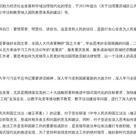
助力经济社会发展和市域治理现代化的理念，于2013年提出《关于治理重庆城区公
中小学法制教育纳入国民教育体系的建议》等。
诉自己：要惜荣誉、明责任、讲担当。这是党和人民的信任，是践行全心全意为人民
是要做好全国文章，全国人大代表要胸怀“国之大者”，学会思考好全国视阈的问题；
北方来渝学习工作生活42年的“老重庆”，服务重庆发展、服务成渝地区双城经济圈
工作者，要思考如何为党领导人民更好地治国理政贡献法律智慧，以一个法律人的高
。
入学习习近平总书记重要讲话精神，深入学习党和国家最新的大政方针，深入学习全
会发展，尤其是围绕落实党的二十大战略部署和推进中国式现代化的目标要求，加快
号工程”走深走实，以数字化变革推动数字教育、数字法治建设等问题，进行了深入的
民共和国立法法（修正草案）》的议案。付子堂在研读《中华人民共和国立法法（修
泛听取意见，形成对相关条文和问题的意见和建议。同时，付子堂还在深入思考如何
，政法工作是党和国家工作的重要组成部分，是党领导政法单位依法履行专政职能、
国式现代化的推进实现，为了坚持和加强党对政法工作的绝对领导，做好新时代党的