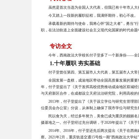
虽然是首次当选为全国人大代表，但我已有十年市人大
今又踏上一段新的履职征程，我满怀期待，初心不改。
承载着新的期待与使命，我将心怀“国之大者”，勇当“
职，在法治轨道上全面建设社会主义现代化国家的时代命题
专访全文
今年，西南政法大学校长付子堂多了一个新身份——全
1.
十年履职 夯实基础
付子堂曾任第四、第五届市人大代表，第五届市人大常
全国发展一盘棋，成渝地区带动全国高质量发展的重要增
年，付子堂提出了《关于发挥高校优势推动成渝地区双城经
与天府新区合作，在成都设立天府法治研究院，利用高校的
2013
年，付子堂提出了《关于设立学位与研究生管理部
位委员会办公室）分设，从体制上确保了我市学位与研究生
民以食为天，经过多年努力，美食已成为重庆的靓丽名
摄基地之一。付子堂经过充分调研，于2020年提出了《关于
2014
年、2016年，付子堂还先后两次提出《关于在西
察。2021年2月，重庆轨道交通15号线一期“西南政法大