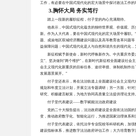
工作，有必要在中国式现代化的宏大场景中探讨政法工作的
3.
胸怀大局 务实笃行
踏上一段新的履职征程，付子堂的内心充满期待。
他表示，中国式现代化蕴含的独特世界观、价值观、历
新。作为人大代表，要在中国式现代化的宏大场景中履职。
题、成渝地区双城经济圈建设问题以及高等教育改革问题等
益保障问题；中国式现代化是人与自然和谐共生的现代化，
新征程赋予新使命，新时代呼唤新作为。中共重庆市委
立”、坚决做到“两个维护”，在新时代新征程全面建设社会
会主义现代化新重庆的目标任务、途径举措、体制机制作出
发展愿景展开。”
付子堂还表示，将在法治轨道上全面建设社会主义现代
规划和年度立法计划，开展立法专题调研；另一方面，针对
研究、积极建言献策，为地方协同高质量立法提供理论支持
付子堂代表建议——数字赋能法治政府建设
党的二十大报告提出，法治政府建设是全面依法治国的
变，推动政府数字化、智能化运行，为推进国家治理体系和
付子堂代表建议，依托法学专业院校等科研机构，加强
建设指标体系，推进数字法治政府评估工作；大力培育数字