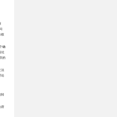
创
问
体权
个确
设社
庆的
立法
理论
能转
政府