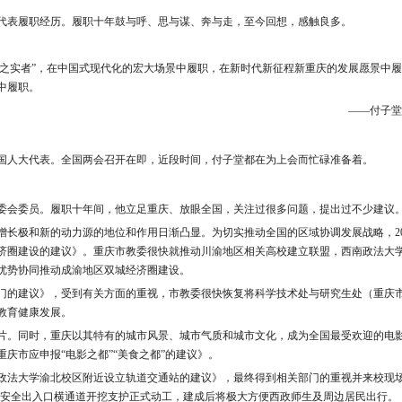
代表履职经历。履职十年鼓与呼、思与谋、奔与走，至今回想，感触良多。
行之实者”，在中国式现代化的宏大场景中履职，在新时代新征程新重庆的发展愿景中履
中履职。
——付子堂
国人大代表。全国两会召开在即，近段时间，付子堂都在为上会而忙碌准备着。
委会委员。履职十年间，他立足重庆、放眼全国，关注过很多问题，提出过不少建议
长极和新的动力源的地位和作用日渐凸显。为切实推动全国的区域协调发展战略，20
济圈建设的建议》。重庆市教委很快就推动川渝地区相关高校建立联盟，西南政法大
优势协同推动成渝地区双城经济圈建设。
门的建议》，受到有关方面的重视，市教委很快恢复将科学技术处与研究生处（重庆
教育健康发展。
片。同时，重庆以其特有的城市风景、城市气质和城市文化，成为全国最受欢迎的电
重庆市应申报“电影之都”“美食之都”的建议》。
南政法大学渝北校区附近设立轨道交通站的建议》，最终得到相关部门的重视并来校现
学站”安全出入口横通道开挖支护正式动工，建成后将极大方便西政师生及周边居民出行。