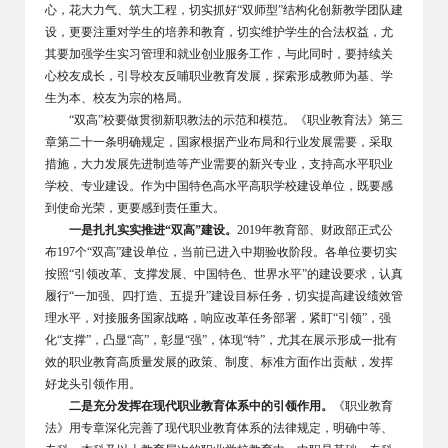
心，花大力气、筑大工程，切实抓好“双师型”结构化创新教学团队建
设，更要注重对学生的培养和教育，切实维护学生的合法权益，尤
其要加强学生实习管理和就业创业服务工作，与此同时，要持续关
心校友成长，引导校友反哺职业教育发展，探索形成教师为基、学
生为本、校友为宗的格局。
“
双高”校要做贯彻新职教法的示范和模范。《职业教育法》第三
章第二十一条明确规定，国家根据产业布局和行业发展需要，采取
措施，大力发展先进制造等产业需要的新兴专业，支持高水平职业
学校、专业建设。作为中国特色高水平高职学校建设单位，既要感
到使命光荣，更要感到责任重大。
一是扎扎实实推进“双高”建设。
2019
年教育部、财政部正式公
布197个“双高”建设单位，当前已进入中期验收阶段。各单位要切实
按照“引领改革、支撑发展、中国特色、世界水平”的建设要求，认真
履行“一加强、四打造、五提升”建设目标任务，切实提高建设绩效管
理水平，对接服务国家战略，响应改革任务部署，紧盯“引领”，强
化“支撑”，凸显“高”，彰显“强”，体现“特”，尤其在展示形成一批有
效的职业教育高质量发展的政策、制度、标准方面作出贡献，发挥
好龙头引领作用。
二是充分发挥在现代职业教育体系中的引领作用。
《职业教育
法》用专章深化完善了现代职业教育体系的法律规定，明确中等、