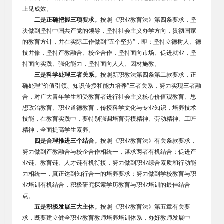
上见成效。
二是正确把握三项要求。
按照《职业教育法》第四条要求，坚
决做到坚持中国共产党的领导，坚持社会主义办学方向，贯彻国家
的教育方针，并在实际工作做到“五个坚持”，即：坚持立德树人、德
技并修，坚持产教融合、校企合作，坚持面向市场、促进就业，坚
持面向实践、强化能力，坚持面向人人、因材施教。
三是科学处理三者关系。
按照新职教法第四条第二款要求，正
确处理“价值引领、知识传授和能力培养”三者关系，努力实现三者融
合，对广大青年学生和受教育者进行社会主义核心价值观教育、思
想政治教育、职业道德教育，传授科学文化与专业知识，培养技术
技能，在教育实践中，要特别强调培育劳模精神、劳动精神、工匠
精神，全面提高学生素养。
四是合理推进三个结合。
按照《职业教育法》有关条款要求，
努力做到产教融合与校企合作相统一，谋求两者有机结合；促进产
业链、教育链、人才链有机衔接，努力做到职业综合素质和行动能
力相统一，真正达到知行合一的培养要求；努力做到学校教育与职
业培训有机结合，积极研究探索学历教育与职业培训的最佳结合
点。
五是积极发展三大主体。
按照《职业教育法》第五章有关要
求，既要建立健全职业教育教师培养培训体系，办好教师发展中