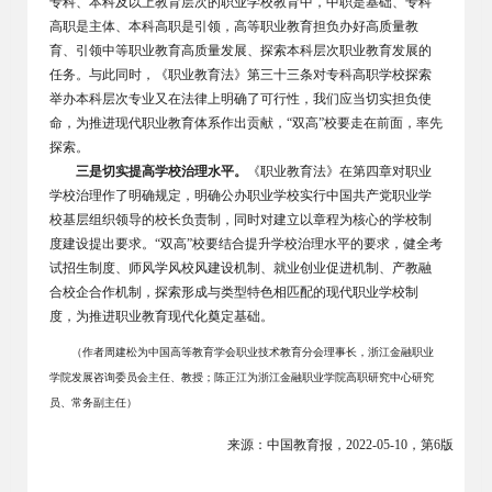
专科、本科及以上教育层次的职业学校教育中，中职是基础、专科
高职是主体、本科高职是引领，高等职业教育担负办好高质量教
育、引领中等职业教育高质量发展、探索本科层次职业教育发展的
任务。与此同时，《职业教育法》第三十三条对专科高职学校探索
举办本科层次专业又在法律上明确了可行性，我们应当切实担负使
命，为推进现代职业教育体系作出贡献，“双高”校要走在前面，率先
探索。
三是切实提高学校治理水平。
《职业教育法》在第四章对职业
学校治理作了明确规定，明确公办职业学校实行中国共产党职业学
校基层组织领导的校长负责制，同时对建立以章程为核心的学校制
度建设提出要求。“双高”校要结合提升学校治理水平的要求，健全考
试招生制度、师风学风校风建设机制、就业创业促进机制、产教融
合校企合作机制，探索形成与类型特色相匹配的现代职业学校制
度，为推进职业教育现代化奠定基础。
（作者周建松为中国高等教育学会职业技术教育分会理事长，浙江金融职业
学院发展咨询委员会主任、教授；陈正江为浙江金融职业学院高职研究中心研究
员、常务副主任）
来源：中国教育报，2022-05-10，第6版