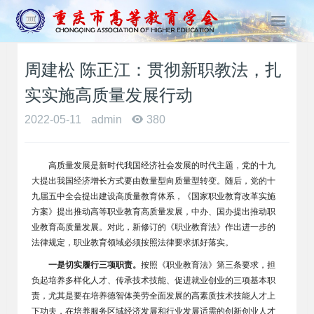
T
o
g
周建松 陈正江：贯彻新职教法，扎
g
l
实实施高质量发展行动
e
n
2022-05-11
admin
380
a
v
i
高质量发展是新时代我国经济社会发展的时代主题，党的十九
g
大提出我国经济增长方式要由数量型向质量型转变。随后，党的十
a
九届五中全会提出建设高质量教育体系，《国家职业教育改革实施
t
方案》提出推动高等职业教育高质量发展，中办、国办提出推动职
i
业教育高质量发展。对此，新修订的《职业教育法》作出进一步的
o
法律规定，职业教育领域必须按照法律要求抓好落实。
n
一是切实履行三项职责。
按照《职业教育法》第三条要求，担
负起培养多样化人才、传承技术技能、促进就业创业的三项基本职
责，尤其是要在培养德智体美劳全面发展的高素质技术技能人才上
下功夫，在培养服务区域经济发展和行业发展适需的创新创业人才