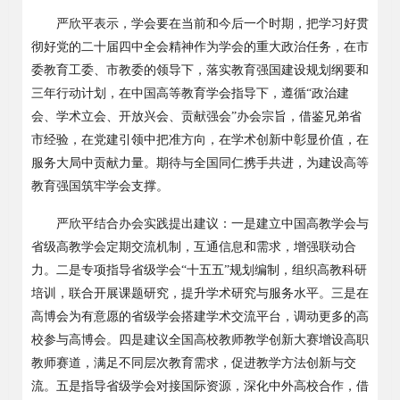
严欣平表示，学会要在当前和今后一个时期，把学习好贯
彻好党的二十届四中全会精神作为学会的重大政治任务，在市
委教育工委、市教委的领导下，落实教育强国建设规划纲要和
三年行动计划，在中国高等教育学会指导下，遵循
“政治建
会、学术立会、开放兴会、贡献强会”办会宗旨，借鉴兄弟省
市经验，在党建引领中把准方向，在学术创新中彰显价值，在
服务大局中贡献力量。期待与全国同仁携手共进，为建设高等
教育强国筑牢学会支撑。
严欣平结合办会实践提出建议：一是建立中国高教学会与
省级高教学会定期交流机制，互通信息和需求，增强联动合
力。二是专项指导省级学会
“十五五”规划编制，组织高教科研
培训，联合开展课题研究，提升学术研究与服务水平。三是在
高博会为有意愿的省级学会搭建学术交流平台，调动更多的高
校参与高博会。四是建议全国高校教师教学创新大赛增设高职
教师赛道，满足不同层次教育需求，促进教学方法创新与交
流。五是指导省级学会对接国际资源，深化中外高校合作，借