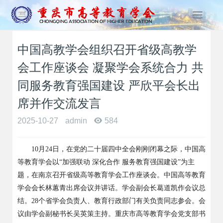
T
o
g
中国高教学会组织召开省级高教学
g
l
会工作座谈会 凝聚学会系统合力 共
e
n
同服务教育强国建设 严欣平会长出
a
席并作交流发言
v
i
2025-10-27
admin
584
g
a
t
10月24日，在党的二十届四中全会刚刚闭幕之际，中国高
i
等教育学会以“加强联动 深化合作 服务教育强国建设”为主
o
题，在南京召开省级高等教育学会工作座谈会。中国高等教育
n
学会会长林蕙青出席会议并讲话。学会副会长葛道凯作会议总
结。28个省学会负责人、教育行政部门有关负责同志参会。会
议由学会副秘书长吴英策主持。重庆市高等教育学会党支部书