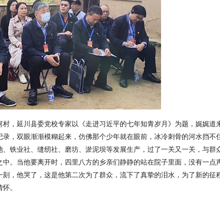
河村，延川县委党校专家以《走进习近平的七年知青岁月》为题，娓娓道
记录，双眼渐渐模糊起来，仿佛那个少年就在眼前，冰冷刺骨的河水挡不
池、铁业社、缝纫社、磨坊、淤泥坝等发展生产，过了一关又一关，与群
之中。当他要离开时，四里八方的乡亲们静静的站在院子里面，没有一点
一刻，他哭了，这是他第二次为了群众，流下了真挚的泪水，为了新的征
情怀。