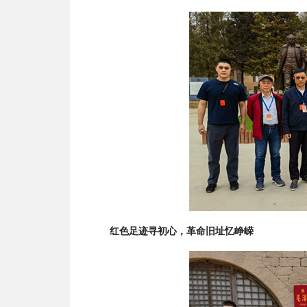
红色足迹寻初心，革命旧址忆峥嵘