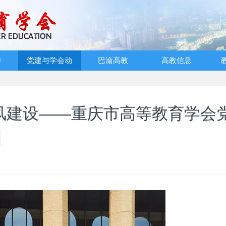
件
党建与学会动
巴渝高教
高教信息
态
风建设——重庆市高等教育学会
训