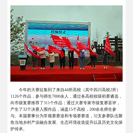
今年的大赛征集到了来自
44
所高校（其中四川高校
2
所）
1126
个作品，参与师生
7000
余人，通过各高校校级初赛遴选，
向市级复赛推荐了
311
个作品；通过大赛专家市级复赛盲评，
产生了
32
个决赛入围作品，涵盖
15
个高校，
200
余名师生参
与。本届赛事分为常规赛赛道和专项赛赛道，
32
支参赛队伍聚
焦当地乡村产业融合发展、生态环境改造提升以及历史文化保
护传承。