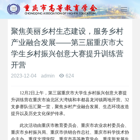
T
o
g
聚焦美丽乡村生态建设，服务乡村
g
l
产业融合发展——第三届重庆市大
e
n
学生乡村振兴创意大赛提升训练营
a
开营
v
i
2023-12-04
admin
624
g
a
t
12
月
2
日上午，第三届重庆市大学生乡村振兴创意大赛提
i
升训练营在重庆市渝北区大湾镇和丰都县龙河镇两地开营。
32
o
支参赛队伍汇聚一堂，聚焦乡村产业融合发展、生态环境改造
n
提升以及历史文化保护传承。
此次活动由重庆市教育委员会、重庆市农业农村委员会、
重庆市乡村振兴局、重庆市供销合作总社、重庆市科学技术协
会主办，重庆文理学院、重庆市高等教育学会、重庆新发展生