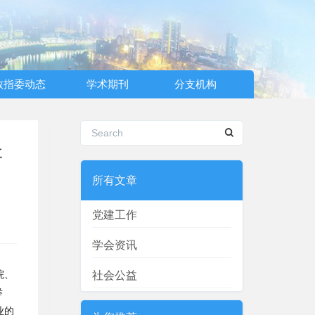
教指委动态
学术期刊
分支机构
研
所有文章
党建工作
学会资讯
院、
社会公益
举
业的