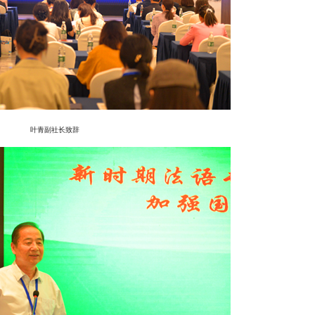
叶青副社长致辞