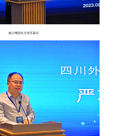
杨少琳院长主持开幕式