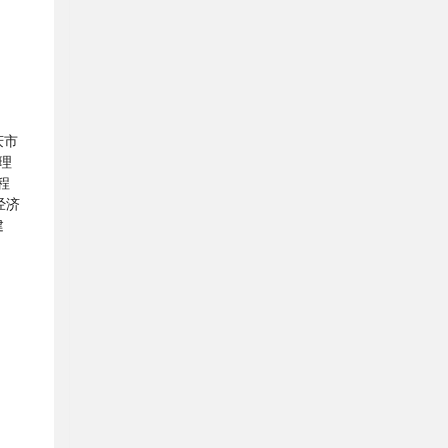
庆市
理
程
经济
建