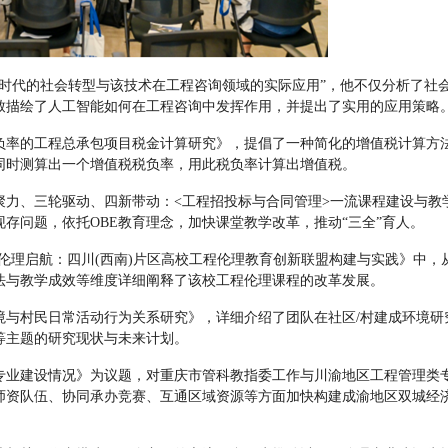
能时代的社会转型与该技术在工程咨询领域的实际应用”，他不仅分析了社
致描绘了人工智能如何在工程咨询中发挥作用，并提出了实用的应用策略
负率的工程总承包项目税金计算研究》，提倡了一种简化的增值税计算方
同时测算出一个增值税税负率，用此税负率计算出增值税。
聚力、三轮驱动、四新带动：
<工程招投标与合同管理>一流课程建设与教
存问题，依托OBE教育理念，加快课堂教学改革，推动“三全”育人。
·伦理启航：四川(西南)片区高校工程伦理教育创新联盟构建与实践》中，
法与教学成效等维度详细阐释了该校工程伦理课程的改革发展。
境与村民日常活动行为关系研究》，详细介绍了团队在社区
/村建成环境研
等主题的研究现状与未来计划。
专业建设情况》为议题，对重庆市管科教指委工作与川渝地区工程管理类
师资队伍、协同承办竞赛、互通区域资源等方面加快构建成渝地区双城经