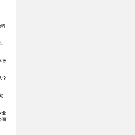
会转
。
法。
学改
从伦
究
专业
济圈