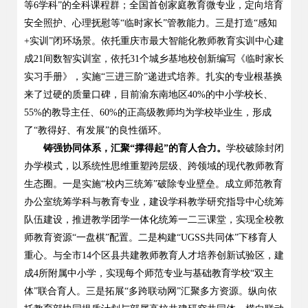
等
6
学科
”
的全科课程群；全国首创家庭教育微专业，定向培育
安全照护、心理抚慰等
“
临时家长
”
管教能力。三是打造
“
感知
+
实训
”
闭环场景。依托重庆市最大智能化教师教育实训中心建
成
21
间数智实训室，依托
31
个城乡基地校创新编写《临时家长
实习手册》，实施
“
三进三阶
”
递进式培养。扎实的专业根基换
来了过硬的质量口碑，目前渝东南地区
40%
的中小学校长、
55%
的教导主任、
60%
的正高级教师均为学校毕业生，形成
了
“
教得好、有发展
”
的良性循环。
铸强协同体系，汇聚
“
撑得起
”
的育人合力。
学校破除封闭
办学模式，以系统性思维重塑跨层级、跨领域的现代教师教育
生态圈。一是实施
“
校内三统筹
”
破除专业壁垒。成立师范教育
办公室统筹学科与教育专业，建设学科教学研究指导中心统筹
队伍建设，推进教学团学一体化统筹一二三课堂，实现全校教
师教育资源
“
一盘棋
”
配置。二是构建
“UGSS
共同体
”
下移育人
重心。与全市
14
个区县共建教师教育人才培养创新试验区，建
成
4
所附属中小学，实现每个师范专业与基础教育学校
“
双主
体
”
联合育人。三是拓展
“
多跨联动网
”
汇聚多方资源。纵向依