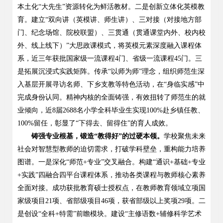
本土化
“
大先生
”
资源转化为鲜活教材。二是创新立体化英模教
育。建立
“
双向讲（英模讲、师生讲）、三对接（对接地方部
门、纪念场馆、院校联盟）、三贯通（贯通课堂内外、校内校
外、线上线下）
”
大思政课模式，将英模元素深度融入课程体
系，近三年获批国家级一流课程
4
门、省级一流课程
45
门。三
是拓展沉浸式实践矩阵。传承
“
以师为师
”
理念，组织师范生深
入基层开展寻访名师、下乡支教等特色活动，在
“
身临实感
”
中
完成身份认同。精神内核的全面铸强，有效扭转了师范生的就
业倾向，近
8
届
2688
名小学全科毕业生实现
100%
赴乡镇任教、
100%
留任，彰显了
“
下得去、留得住
”
的育人成效。
铸强专业根基，锻造
“
教得好
”
的过硬本领。
学校聚焦未来
社会对智慧型教师的迫切需求，打破学科壁垒，重构能力培养
图谱。一是深化
“
师范
+
专业
”
交叉融合。构建
“
通识
+
基础
+
专业
+
实践
”
四融合四平台课程体系，推动各类课程与教师核心素养
全面对接。成功获批教育硕士授权点，在教师教育领域立项国
家级项目
21
项、省部级项目
46
项，获省部级以上奖项
29
项。二
是创设
“
全科
+
特需
”
前瞻模块。建设
“
主修语数
+
辅修科学艺术