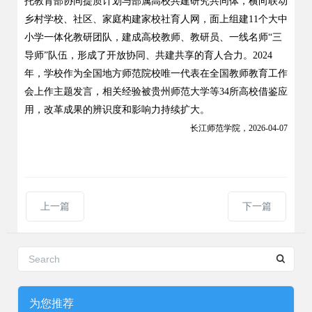
托教育部协同提质计划与部属高校共建研究共同体，横向联动
乡村学校、社区、家庭构建家校社育人网，面上组建
11
个大中
小学一体化教研团队，建成高校教师、教研员、一线名师
“
三
导师
”
队伍，形成了开放协同、共建共享的育人合力。
2024
年，学校作为全国地方师范院校唯一代表在全国教师教育工作
会上作主题发言，相关经验被贵州师范大学等
34
所高校借鉴应
用，改革成果的辨识度和影响力持续扩大。
长江师范
学院，
2026-0
4
-
07
上一篇
下一篇
为您推荐