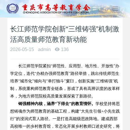
T
o
g
长江师范学院创新“三维铸强”机制激
g
l
活高质量师范教育新动能
e
n
2026-05-15
admin
136
a
v
长江师范学院紧扣
“
师范性、应用型、地方性、开放性
”
办
i
g
学定位，迭代
“
办精办强师范教育
”
路径举措，跳出传统师范生
a
培养
“
城市化
”
倾向与
“
单打独斗
”
窠臼，创新实施
“
三维铸强
”
机
t
制，系统重构师范教育全链条，形成了具有高辨识度的改革样
i
本，为地方师范院校高质量发展探索了新路径。
o
铸强精神内核，涵养
“
下得去
”
的教育情怀。
学校坚持将思
n
想铸魂作为师范教育的基础工程，构建
“
大先生引领
+
小先生践
行
”
的浸润式育人路径。一是打造高能级思政阵地。建成西部
高校唯一的乡村教育馆，常态化开展乡村教师口述史研究，将