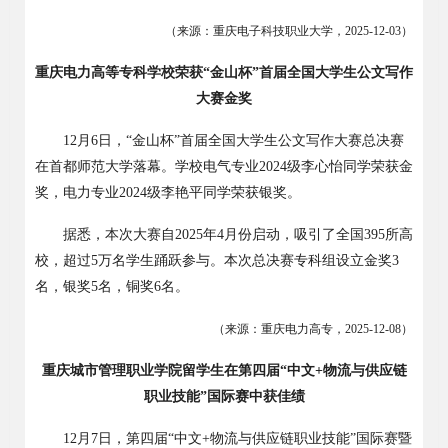
（来源：重庆电子科技职业大学，
2025-12-03
）
重庆电力高等专科学校荣获
“金山杯”首届全国大学生公文写作
大赛金奖
1
2
月
6
日，“金山杯”首届全国大学生公文写作大赛总决赛
在首都师范大学落幕。学校电气专业
2024
级李心怡同学荣获金
奖，电力专业
2024
级李艳平同学荣获银奖。
据悉，本次大赛自
2025
年
4
月份启动，吸引了全国
395
所高
校，超过
5
万名学生踊跃参与。本次总决赛专科组设立金奖
3
名，银奖
5
名，铜奖
6
名。
（来源：重庆电力高专，
2025-12-08
）
重庆城市管理职业学院留学生在第四届
“中文+物流与供应链
职业技能”国际赛中获佳绩
12
月
7
日，第四届“中文
+
物流与供应链职业技能”国际赛暨