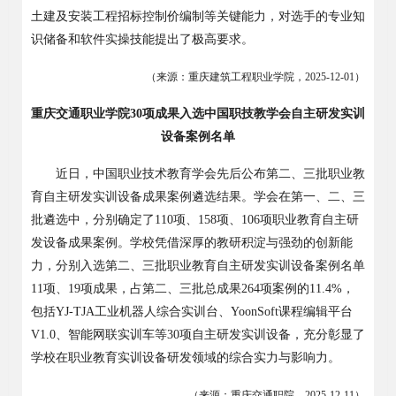
土建及安装工程招标控制价编制等关键能力，对选手的专业知
识储备和软件实操技能提出了极高要求。
（来源：重庆建筑工程职业学院，
2025-12-01
）
重庆交通职业学院
30项成果入选中国职技教学会自主研发实训
设备案例名单
近日，中国职业技术教育学会先后公布第二、三批职业教
育自主研发实训设备成果案例遴选结果。学会在第一、二、三
批遴选中，分别确定了
110
项、
158
项、
106
项职业教育自主研
发设备成果案例。学校凭借深厚的教研积淀与强劲的创新能
力，分别入选第二、三批职业教育自主研发实训设备案例名单
11
项、
19
项成果，占第二、三批总成果
264
项案例的
11.4%
，
包括
YJ-TJA
工业机器人综合实训台、
YoonSoft
课程编辑平台
V1.0
、智能网联实训车等
30
项自主研发实训设备，充分彰显了
学校在职业教育实训设备研发领域的综合实力与影响力。
（来源：重庆交通职院，
2025-12-11
）