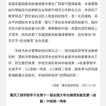
首届东盟国家高校邀请赛决赛在广西南宁圆满落幕。本届赛事
由中国物流与采购联合会和南宁师范大学联合主办，并得到了
教育部及广西壮族自治区人民政府的指导，是一次高规格、高
水平的国际性专业竞赛，吸引了来自全球多国高校参与，国内
共有
20
多所高校参与比赛。赛事聚焦中国—东盟自贸区物流人
才需求，特别设置了东盟国家高校邀请赛模块，旨在推动“语
言文字
+
职业教育”走向东盟。
学校为本次赛事的协办单位之一，现代物流管理专业教师
刘利、贾科洋带领物流管理专业留学生参赛并协助赛事承办工
作。经过激烈角逐，学校代表队取得丰硕成果：
6
名参赛留学
生选手中，
5
人荣获一等奖，
1
人荣获二等奖，获奖率与高等级
奖项数量位居前列，学校同时获评“优秀组织奖”。
（来源：重庆城管职院，
2025-12-10
）
重庆工程学院学子在第十一届全国大学生物理实验竞赛（创
新）中斩获一等奖