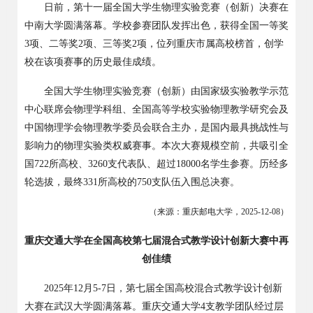
日前，第十一届全国大学生物理实验竞赛（创新）决赛在
中南大学圆满落幕。学校参赛团队发挥出色，获得全国一等奖
3
项、二等奖
2
项、三等奖
2
项，位列重庆市属高校榜首，创学
校在该项赛事的历史最佳成绩。
全国大学生物理实验竞赛（创新）由国家级实验教学示范
中心联席会物理学科组、全国高等学校实验物理教学研究会及
中国物理学会物理教学委员会联合主办，是国内最具挑战性与
影响力的物理实验类权威赛事。本次大赛规模空前，共吸引全
国
722
所高校、
3260
支代表队、超过
18000
名学生参赛。历经多
轮选拔，最终
331
所高校的
750
支队伍入围总决赛。
（来源：重庆邮电大学，
2025-12-08
）
重庆交通大学在全国高校第七届混合式教学设计创新大赛中再
创佳绩
2025
年
12
月
5-7
日，第七届全国高校混合式教学设计创新
大赛在武汉大学圆满落幕。重庆交通大学
4
支教学团队经过层