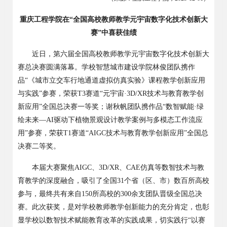
重庆工程学院在
“全国高校教师教学元宇宙数字化技术创新大
赛”中喜获佳绩
近日，第六届全国高校教师教学元宇宙数字化技术创新大
赛总决赛圆满落幕。学校智慧城市建设学院林俊团队携作
品
“《城市立交车行地通道虚拟仿真实验》课程教学创新应用
与实践”参赛，荣获
T3
赛道“元宇宙·
3D/XR
技术与教育教学创
新应用”全国总决赛一等奖；谢秋帆团队携作品“数智赋能·绿
绘未来—
AI
驱动下植物景观设计教学案例与多模态工作流应
用”参赛，荣获
T1
赛道“
AIGC
技术与教育教学创新应用”全国总
决赛二等奖。
本届大赛聚焦
AIGC
、
3D/XR
、
CAE
仿真等数智技术与教
育教学的深度融合，吸引了全国
31
个省（区、市）数百所高校
参与，最终共有来自
150
所高校的
300
余支团队晋级全国总决
赛。此次获奖，是对学校教师教学创新能力的充分肯定，也彰
显学校以数智技术赋能教育改革的实践成果，切实践行“以赛