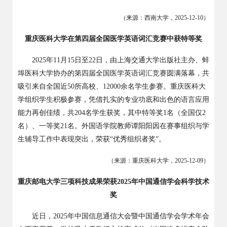
（来源：西南大学，
2025-12-10
）
重庆医科大学在第四届全国医学英语词汇竞赛中获特等奖
2025
年
11
月
15
日至
22
日，由上海交通大学出版社主办、蚌
埠医科大学协办的第四届全国医学英语词汇竞赛圆满落幕，共
吸引来自全国近
50
所高校、
12000
余名学生参赛。重庆医科大
学组织学生积极参赛，凭借扎实的专业功底和出色的语言应用
能力再创佳绩，共
204
名学生获奖，其中特等奖
1
名（全国仅
2
名）、一等奖
21
名。外国语学院教师谭阳阳因在赛事组织与学
生辅导工作中表现突出，荣获“优秀组织者奖”。
（来源：重庆医科大学，
2025-12-09
）
重庆邮电大学
三项科技成果荣获
2025年中国通信学会科学技术
奖
近日，
2025
年中国信息通信大会暨中国通信学会学术年会