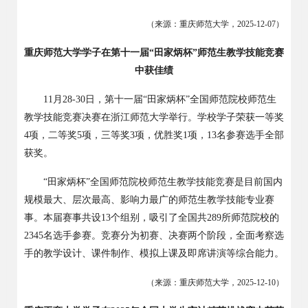
（来源：重庆师范大学，
2025-12-07
）
重庆师范大学学子在第十一届
“田家炳杯”师范生教学技能竞赛
中获佳绩
11
月
28-30
日，第十一届“田家炳杯”全国师范院校师范生
教学技能竞赛决赛在浙江师范大学举行。学校学子荣获一等奖
4
项，二等奖
5
项，三等奖
3
项，优胜奖
1
项，
13
名参赛选手全部
获奖。
“田家炳杯”全国师范院校师范生教学技能竞赛是目前国内
规模最大、层次最高、影响力最广的师范生教学技能专业赛
事。本届赛事共设
13
个组别，吸引了全国共
289
所师范院校的
2345
名选手参赛。竞赛分为初赛、决赛两个阶段，全面考察选
手的教学设计、课件制作、模拟上课及即席讲演等综合能力。
（来源：重庆师范大学，
2025-12-10
）