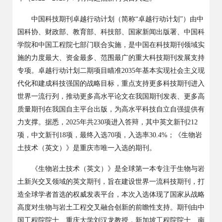
中国科技期刊卓越行动计划（简称
“卓越行动计划”）由中
国科协、财政部、教育部、科技部、国家新闻出版署、中国科
学院和中国工程院七部门联合实施，是中国在科技期刊领域实
施的力度最大、资金最多、范围最广的重大科技期刊发展支持
专项。卓越行动计划二期项目瞄准
2035
年基本实现社会主义现
代化和建成科技强国的战略目标，重点支持更多科技期刊进入
世界一流行列，推动更多高水平论文在我国期刊发表、更多高
质量期刊在我国自主平台出版，为高水平科技自立自强提供有
力支撑。据悉，
2025
年共
230
项进入答辩，其中英文新刊
212
项，中文新刊
18
项，最终入选
70
项，入选率
30.4%
；《生物岩
土技术（英文）》是重庆市唯一入选的期刊。
《生物岩土技术（英文）》是全球第一本专注于生物与岩
土新兴交叉领域的英文期刊，旨在建设世界一流科技期刊，打
造全球学者首选的权威发表平台，本次入选体现了国家从战略
高度对生物与岩土工程交叉融合创新的前瞻性支持。期刊由中
国工程院院士、重庆大学刘汉龙教授，新加坡工程院院士、南