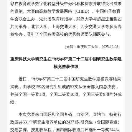
彰在教育教学数字化转型升级中做出积极探索并取得突出成果
的案例。大赛由高校教学发展网络（
CHED
）、中国电子教育
学会联合主办，湖北省教育厅指导，武汉大学与超星泛雅集团
共同承办，北京大学、上海交通大学、西安交通大学等多所高
校协办，吸引了全国各类高校的优秀教师团队踊跃参与。
（来源：重庆理工大学，
2025-12-08
）
重庆科技大学研究生在
“华为杯”第二十二届中国研究生数学建
模竞赛获佳绩
近日，
“华为杯”第二十二届中国研究生数学建模竞赛结果
揭晓，由学校
159
名研究生组成的
53
支队伍全部入围总决赛，
并获全国一等奖
1
项、全国二等奖
10
项、全国三等奖
9
项的好成
绩。
本次竞赛来自国际和全国各省、自治区、直辖市、特别行
政区共
631
个研究生培养单位的
24371
队研究生（含国际赛道）
交卷参赛。按竞赛章程，国内国际赛道共评选出一等奖
244
队