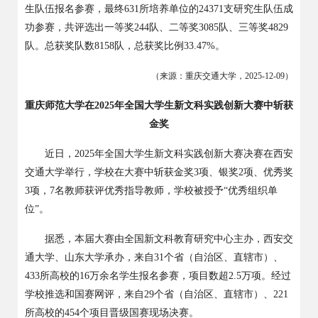
生队伍报名参赛，最终
631
所培养单位的
24371
支研究生队伍成
功参赛，共评选出一等奖
244
队、二等奖
3085
队、三等奖
4829
队。总获奖队数
8158
队，总获奖比例
33.47%
。
（来源：重庆交通大学，
2025-12-09
）
重庆师范大学在
2025年全国大学生新文科实践创新大赛中斩获
金奖
近日，
2025
年全国大学生新文科实践创新大赛决赛在西安
交通大学举行，学校在大赛中斩获金奖
3
项、银奖
2
项、优秀奖
3
项，
7
名教师获评优秀指导教师，学校被授予“优秀组织单
位”。
据悉，本届大赛由全国新文科教育研究中心主办，西安交
通大学、山东大学承办，来自
31
个省（自治区、直辖市）、
433
所高校的
16
万余名学生报名参赛，项目数超
2.5
万项。经过
学校推选和国赛网评，来自
29
个省（自治区、直辖市）、
221
所高校的
454
个项目晋级国赛现场决赛。