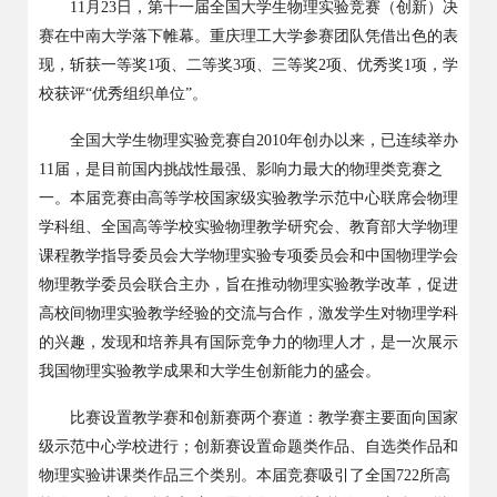
11
月
23
日，第十一届全国大学生物理实验竞赛（创新）决
赛在中南大学落下帷幕。重庆理工大学参赛团队凭借出色的表
现，斩获一等奖
1
项、二等奖
3
项、三等奖
2
项、优秀奖
1
项，学
校获评“优秀组织单位”。
全国大学生物理实验竞赛自
2010
年创办以来，已连续举办
11
届，是目前国内挑战性最强、影响力最大的物理类竞赛之
一。本届竞赛由高等学校国家级实验教学示范中心联席会物理
学科组、全国高等学校实验物理教学研究会、教育部大学物理
课程教学指导委员会大学物理实验专项委员会和中国物理学会
物理教学委员会联合主办，旨在推动物理实验教学改革，促进
高校间物理实验教学经验的交流与合作，激发学生对物理学科
的兴趣，发现和培养具有国际竞争力的物理人才，是一次展示
我国物理实验教学成果和大学生创新能力的盛会。
比赛设置教学赛和创新赛两个赛道：教学赛主要面向国家
级示范中心学校进行；创新赛设置命题类作品、自选类作品和
物理实验讲课类作品三个类别。本届竞赛吸引了全国
722
所高