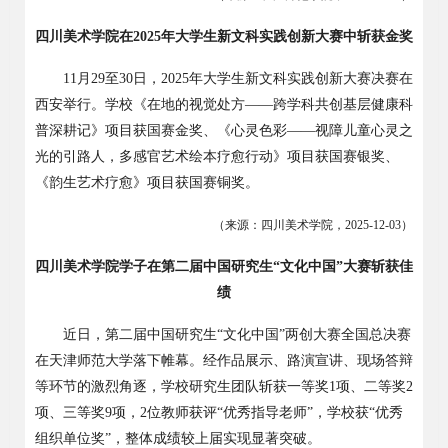
四川美术学院在
2025年大学生新文科实践创新大赛中斩获金奖
11
月
29
至
30
日，
2025
年大学生新文科实践创新大赛决赛在
西安举行。学校《在地的视觉处方——跨学科共创基层健康科
普深耕记》项目获国赛金奖、《心灵色彩——视障儿童心灵之
光的引路人，多感官艺术绘本疗愈行动》项目获国赛银奖、
《韵生艺术疗愈》项目获国赛铜奖。
（来源：四川美术学院，
2025-12-03
）
四川美术学院学子在第二届中国研究生
“文化中国”大赛斩获佳
绩
近日，第二届中国研究生
“文化中国”两创大赛全国总决赛
在天津师范大学落下帷幕。经作品展示、路演宣讲、现场答辩
等环节的激烈角逐，学校研究生团队斩获一等奖
1
项、二等奖
2
项、三等奖
9
项，
2
位教师获评“优秀指导老师”，学校获“优秀
组织单位奖”，整体成绩较上届实现显著突破。