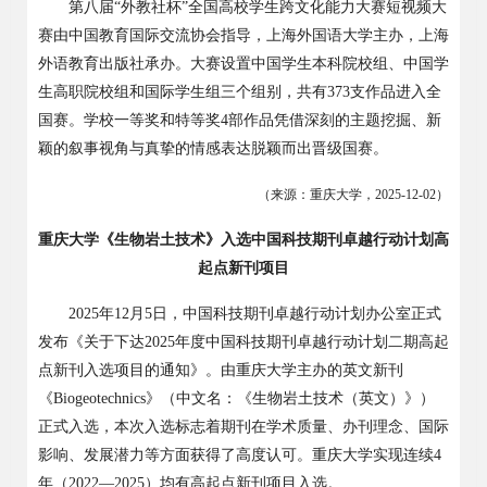
第八届
“
外教社杯
”
全国高校学生跨文化能力大赛短视频大
赛由中国教育国际交流协会指导，上海外国语大学主办，上海
外语教育出版社承办。大赛设置中国学生本科院校组、中国学
生高职院校组和国际学生组三个组别，共有
373
支作品进入全
国赛。学校一等奖和特等奖
4
部作品凭借深刻的主题挖掘、新
颖的叙事视角与真挚的情感表达脱颖而出晋级国赛。
（来源：重庆大学，
2025-12-02
）
重庆大学《生物岩土技术》入选中国科技期刊卓越行动计划高
起点新刊项目
2025
年
12
月
5
日，中国科技期刊卓越行动计划办公室正式
发布《关于下达
2025
年度中国科技期刊卓越行动计划二期高起
点新刊入选项目的通知》。由重庆大学主办的英文新刊
《
Biogeotechnics
》（中文名：《生物岩土技术（英文）》）
正式入选，本次入选标志着期刊在学术质量、办刊理念、国际
影响、发展潜力等方面获得了高度认可。重庆大学实现连续
4
年（
2022
—
2025
）均有高起点新刊项目入选。