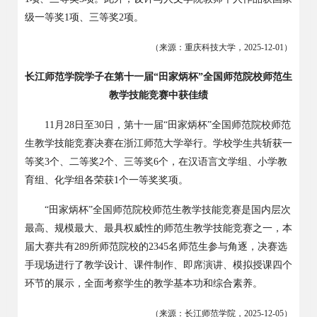
级一等奖
1
项、三等奖
2
项。
（来源：重庆科技大学，
2025-12-01
）
长江师范学院学子在第十一届
“田家炳杯”全国师范院校师范生
教学技能竞赛中获佳绩
11
月
28
日至
30
日，第十一届“田家炳杯”全国师范院校师范
生教学技能竞赛决赛在浙江师范大学举行。学校学生共斩获一
等奖
3
个、二等奖
2
个、三等奖
6
个，在汉语言文学组、小学教
育组、化学组各荣获
1
个一等奖奖项。
“田家炳杯”全国师范院校师范生教学技能竞赛是国内层次
最高、规模最大、最具权威性的师范生教学技能竞赛之一，本
届大赛共有
289
所师范院校的
2345
名师范生参与角逐，决赛选
手现场进行了教学设计、课件制作、即席演讲、模拟授课四个
环节的展示，全面考察学生的教学基本功和综合素养。
（来源：长江师范学院，
2025-12-05
）