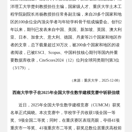
洋理工大学楚剑教授担任主编，国家级人才、重庆大学土木工
程学院副院长肖杨教授担任常务副主编，来自
20
多个国家和地
区的
100
余位业内顶尖学者与年轻学科骨干组成编委会。创刊
2
年以来，期刊已发表来自中国、美国、新加坡、英国、澳大利
亚、日本、加拿大、意大利、德国、丹麦等
21
个国家和地区作
者的文章，总下载量超过
30
万次，被
200
余个国家和地区的读
者阅读，已被
ESCI
、
Scopus
、中国科技核心期刊等国内外重
要数据库收录，
CiteScore2024
（
12
）位列全球同类期刊第
3
位
（
3/179
）。
（来源：重庆大学，
2025-12-08
）
西南大学学子在
2025年全国大学生数学建模竞赛中斩获佳绩
近日，
2025
年全国大学生数学建模竞赛（
CUMCM
）获奖
名单正式揭晓。本次竞赛中，学校学子共收获
1
项全国一等
奖、
9
项全国二等奖；同时，在重庆赛区表现亮眼，夺得
41
项
重庆市一等奖、
41
项重庆市二等奖，获奖总数位居重庆高校前