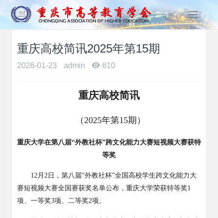
T
o
g
重庆高校简讯2025年第15期
g
l
2026-01-23
admin
610
e
n
a
重庆高校简讯
v
i
（2025
年第
1
5
期）
g
a
重庆大学在第八届
“外教社杯”跨文化能力大赛短视频大赛获特
t
i
等奖
o
12
月
2
日，第八届
“
外教社杯
”
全国高校学生跨文化能力大
n
赛短视频大赛全国赛获奖名单公布，重庆大学荣获特等奖
1
项、一等奖
3
项、二等奖
2
项。