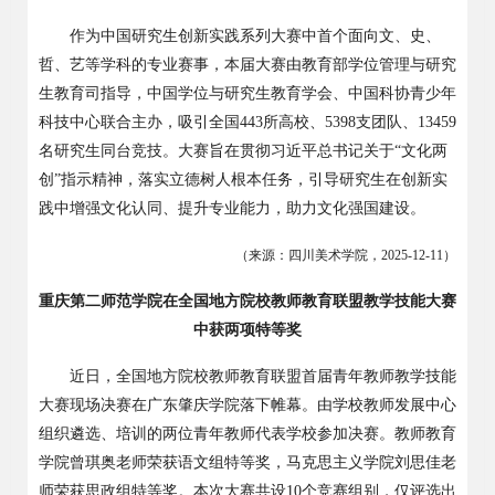
作为中国研究生创新实践系列大赛中首个面向文、史、
哲、艺等学科的专业赛事，本届大赛由教育部学位管理与研究
生教育司指导，中国学位与研究生教育学会、中国科协青少年
科技中心联合主办，吸引全国
443
所高校、
5398
支团队、
13459
名研究生同台竞技。大赛旨在贯彻习近平总书记关于“文化两
创”指示精神，落实立德树人根本任务，引导研究生在创新实
践中增强文化认同、提升专业能力，助力文化强国建设。
（来源：四川美术学院，
2025-12-11
）
重庆第二师范学院在全国地方院校教师教育联盟教学技能大赛
中获两项特等奖
近日，全国地方院校教师教育联盟首届青年教师教学技能
大赛现场决赛在广东肇庆学院落下帷幕。由学校教师发展中心
组织遴选、培训的两位青年教师代表学校参加决赛。教师教育
学院曾琪奥老师荣获语文组特等奖，马克思主义学院刘思佳老
师荣获思政组特等奖。本次大赛共设
10
个竞赛组别，仅评选出