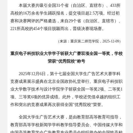
本届大赛共吸引全国
31
个省（自治区、直辖市）、
433
所
高校的
16
万余名学生踊跃报名，提交项目超
2.5
万项。经过初
赛和决赛网评的严格遴选，来自
29
个省（自治区、直辖市）、
221
所高校的
454
个项目脱颖而出，晋级决赛现场赛。
（来源：重庆第二师范学院，
2025-12-09
）
重庆电子科技职业大学学子斩获大广赛双项全国一等奖，学校
荣获
“优秀院校”称号
2025
年
12
月
6
日，第十七届全国大学生广告艺术大赛学科
竞赛成果展示盛典在北京全国政协礼堂举行。重庆电子科技职
业大学数字技术与设计学院学子斩获全国一等奖
2
项、二等奖
1
项、三等奖
6
项的优异成绩。此外，学校还凭借卓越的组织工
作和突出的竞赛成果再次获得全国”优秀院校“荣誉。
全国大学生广告艺术大赛，是由教育部高等教育司指导，
教育部高等学校新闻学学科教学指导委员会、中国传媒大学和
中国高等教育学会广告教育专业委员会组织举办的全国性高校