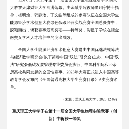
12
月
6
日，
2025
年第十一届全国大学生能源经济学术创意
大赛在天津财经大学圆满落幕。由金融学院教师董翔宇博士指
导，杨明爚、韩静汝、丁文皓等组成的参赛队伍在全国大学生
能源经济学术创意大赛绿色低碳经营实战竞赛全国总决赛中，
脱颖而出，斩获赛事最高奖项——特等奖，彰显了学校在碳金
融交叉学科人才培养中的突出成效。
全国大学生能源经济学术创意大赛是由中国优选法统筹法
与经济数学研究会
(
以下简称中国“双法”研究会
)
主办、中国“双
法”研究会低碳发展管理专业委员会执行、中国科学院和
20
余
所高校共同发起的全国性赛事。
2023
年大赛正式进入中国高等
教育学会发布的《全国普通高校大学生竞赛目录》
A
类竞赛名
单。
（来源：重庆工商大学，
2025-12-09
）
重庆理工大学学子在第十一届全国大学生物理实验竞赛（创
新）中斩获一等奖