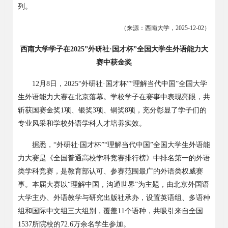
列。
（来源：西南大学，
2025-12-02
）
西南大学学子在
2025”外研社·国才杯”全国大学生外语能力大
赛中获金奖
12
月
8
日，
2025
“外研社·国才杯”“理解当代中国”全国大学
生外语能力大赛在北京落幕。学校学子在赛事中表现亮眼，共
斩获国赛金奖
1
项、银奖
3
项、铜奖
8
项，充分彰显了学子们的
专业风采和学校外语学科人才培养实效。
据悉，
“外研社∙国才杯”“理解当代中国”全国大学生外语能
力大赛是《全国普通高校学科竞赛排行榜》中排名第一的外语
类学科竞赛，是教育部认可、参赛范围最广的外语类权威赛
事。本届大赛以“理解中国，沟通世界”为主题，由北京外国语
大学主办、外语教学与研究出版社承办，设置英语组、多语种
组和国际中文组三大组别，覆盖
11
个语种，共吸引来自全国
1537
所院校的
72.6
万余名学生参加。