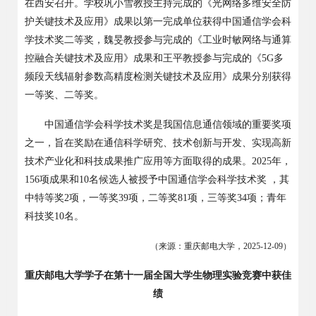
在西安召开。学校巩小雪教授主持完成的《光网络多维安全防
护关键技术及应用》成果以第一完成单位获得中国通信学会科
学技术奖二等奖，魏旻教授参与完成的《工业时敏网络与通算
控融合关键技术及应用》成果和王平教授参与完成的《
5G
多
频段天线辐射参数高精度检测关键技术及应用》成果分别获得
一等奖、二等奖。
中国通信学会科学技术奖是我国信息通信领域的重要奖项
之一，旨在奖励在通信科学研究、技术创新与开发、实现高新
技术产业化和科技成果推广应用等方面取得的成果。
2025
年，
156
项成果和
10
名候选人被授予中国通信学会科学技术奖 ，其
中特等奖
2
项，一等奖
39
项，二等奖
81
项，三等奖
34
项；青年
科技奖
10
名。
（来源：重庆邮电大学，
2025-12-09
）
重庆邮电大学学子在第十一届全国大学生物理实验竞赛中获佳
绩