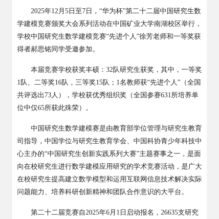
2025
年
12
月
5
日至
7
日，“华为杯”第二十二届中国研究生数
学建模竞赛颁奖大会系列活动在中国矿业大学南湖校区举行，
学校中国研究生数学建模竞赛“先进个人”徐芳老师和一等奖获
得者郝思铭同学受邀参加。
本届竞赛学校获奖丰硕：
32
队研究生获奖，其中，一等奖
1
队、二等奖
16
队，三等奖
15
队；
1
名教师获“先进个人”（全国
共评选出
73
人），学校获优秀组织奖（全国参赛
631
所培养单
位中仅
65
所获此殊荣）。
中国研究生数学建模赛是由教育部学位管理与研究生教育
司指导，中国学位与研究生教育学会、中国科协青少年科技中
心主办的
“中国研究生创新实践系列大赛”主题赛事之一，是面
向在校研究生进行数学建模应用研究的学术竞赛活动，是广大
在校研究生提高建立数学模型和运用互联网信息技术解决实际
问题能力、培养科研创新精神和团队合作意识的大平台。
第二十二届竞赛自
2025
年
6
月
1
日启动报名，
26635
支研究