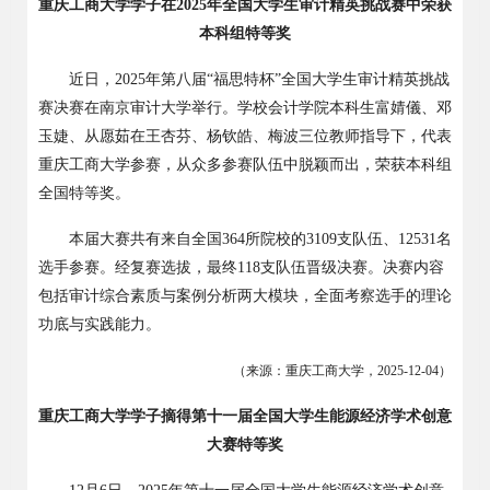
重庆工商大学学子在
2025年全国大学生审计精英挑战赛中荣获
本科组特等奖
近日，
2025
年第八届“福思特杯”全国大学生审计精英挑战
赛决赛在南京审计大学举行。学校会计学院本科生富婧儀、邓
玉婕、从愿茹在王杏芬、杨钦皓、梅波三位教师指导下，代表
重庆工商大学参赛，从众多参赛队伍中脱颖而出，荣获本科组
全国特等奖。
本届大赛共有来自全国
364
所院校的
3109
支队伍、
12531
名
选手参赛。经复赛选拔，最终
118
支队伍晋级决赛。决赛内容
包括审计综合素质与案例分析两大模块，全面考察选手的理论
功底与实践能力。
（来源：重庆工商大学，
2025-12-04
）
重庆工商大学学子摘得第十一届全国大学生能源经济学术创意
大赛特等奖