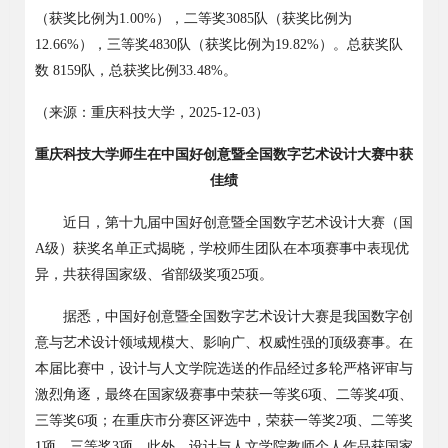
（获奖比例为
1.00%
），二等奖
3085
队（获奖比例为
12.66%
），三等奖
4830
队（获奖比例为
19.82%
）。总获奖队
数
8159
队，总获奖比例
33.48%
。
（来源：重庆科技大学，
2025-12-03）
重庆科技大学师生在中国好创意暨全国数字艺术设计大赛中获
佳绩
近日，第十九届中国好创意暨全国数字艺术设计大赛（国
A
级）获奖名单正式揭晓，学校师生团队在本项赛事中表现优
异，共获得国家级、省部级奖项
25
项。
据悉，中国好创意暨全国数字艺术设计大赛是我国数字创
意与艺术设计领域规模大、影响广、权威性强的顶级赛事。在
本届比赛中，设计与人文学院选送的作品经过多轮严格评审与
激烈角逐，最终在国家级赛事中荣获一等奖
6
项、二等奖
4
项、
三等奖
6
项；在重庆市分赛区评选中，荣获一等奖
2
项、二等奖
1
项、三等奖
3
项。此外，设计与人文学院教师个人作品获国家