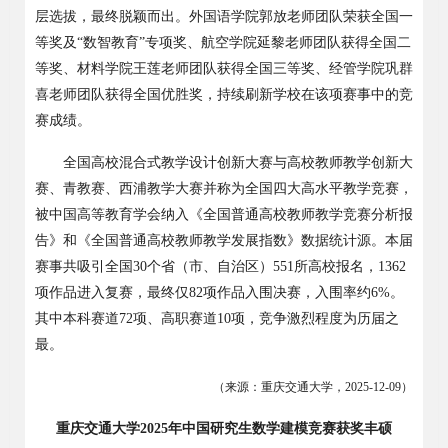
层选拔，最终脱颖而出。外国语学院郭放老师团队荣获全国一
等奖及“数智教育”专项奖、航空学院延黎老师团队获得全国二
等奖、材料学院王莲老师团队获得全国三等奖、经管学院巩群
喜老师团队获得全国优胜奖，持续刷新学校在该项赛事中的竞
赛成绩。
全国高校混合式教学设计创新大赛与高校教师教学创新大
赛、青教赛、西浦教学大赛并称为全国四大高水平教学竞赛，
被中国高等教育学会纳入《全国普通高校教师教学竞赛分析报
告》和《全国普通高校教师教学发展指数》数据统计源。本届
赛事共吸引全国
30
个省（市、自治区）
551
所高校报名，
1362
项作品进入复赛，最终仅
82
项作品入围决赛，入围率约
6%
。
其中本科赛道
72
项、高职赛道
10
项，竞争激烈程度为历届之
最。
（来源：重庆交通大学，
2025-12-09
）
重庆交通大学
2025年中国研究生数学建模竞赛获奖丰硕