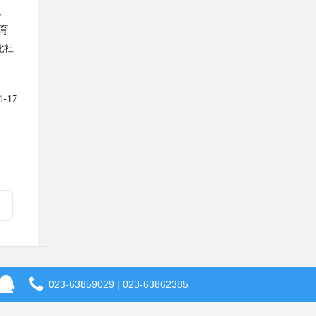
、
育
化社
1-17
023-63859029 | 023-63862385