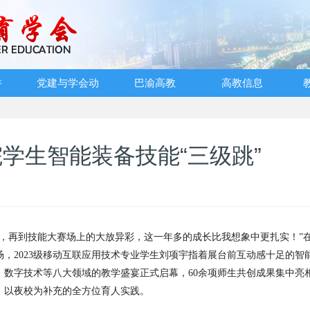
件
党建与学会动
巴渝高教
高教信息
态
学生智能装备技能“三级跳”
，再到技能大赛场上的大放异彩，这一年多的成长比我想象中更扎实！
”
场，
2023
级移动互联应用技术专业学生刘项宇指着展台前互动感十足的智
、数字技术等八大领域的教学盛宴正式启幕，
60
余项师生共创成果集中亮
、以夜校为补充的全方位育人实践。