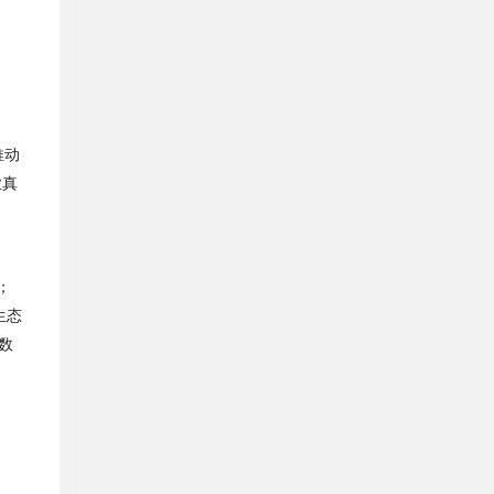
推动
业真
；
生态
数