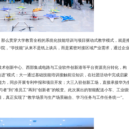
，那么贯穿大学教育全程的系统化技能培训与项目驱动式教学模式，就是
学院，
“
学技能
”
从来不是纸上谈兵，而是紧密对接区域产业需求，通过企
技术创新中心、西部集成电路与工业软件创新港等平台资源充分转化，构
递进
”
模式：大一通过基础技能培训接触前沿知识，在社团活动中完成启蒙
能力，同步开展专利申报和项目开发；大三入驻创新工场，直接承接华为
习者
”
到
“
准员工
”
再到
“
创新者
”
的蜕变。此次展出的智能配送小车、工业级
目，真正实现了
“
教学场景与生产场景融合、学习任务与工作任务统一
”
。