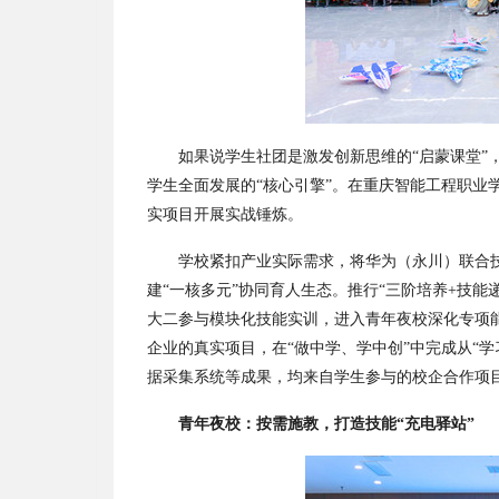
如果说学生社团是激发创新思维的
“
启蒙课堂
”
学生全面发展的
“
核心引擎
”
。在重庆智能工程职业
实项目开展实战锤炼。
学校紧扣产业实际需求，将华为（永川）联合
建
“
一核多元
”
协同育人生态。推行
“
三阶培养
+
技能
大二参与模块化技能实训，进入青年夜校深化专项
企业的真实项目，在
“
做中学、学中创
”
中完成从
“
学
据采集系统等成果，均来自学生参与的校企合作项
青年夜校：按需施教，打造技能
“
充电驿站
”