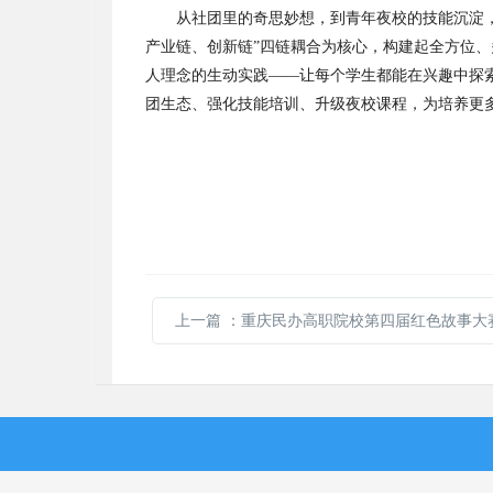
从社团里的奇思妙想，到青年夜校的技能沉淀
产业链、创新链
”
四链耦合为核心，构建起全方位、
人理念的生动实践
——
让每个学生都能在兴趣中探
团生态、强化技能培训、升级夜校课程，为培养更
上一篇
：重庆民办高职院校第四届红色故事大赛 奏响“思政教育+故事宣讲”立德