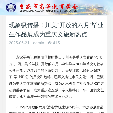
T
o
g
现象级传播！川美“开放的六月”毕业
g
l
生作品展成为重庆文旅新热点
e
n
2025-06-21
admin
415
a
v
袁家军书记在调研学校时指出，川美是重庆文化的
“金名
i
g
片”。四川美术学院 “开放的六月” 毕业季从
2005
年首次对社会
a
公众开放，通过
21
年的不懈努力，川美毕业展已经远远超越
t
了“学业汇报”的层次和范畴，已深入走进市民文化生活，已演
i
进为重庆文化旅游的新热点，成为艺术教育与社会生活双向奔
o
赴的重要平台，成为重庆这座城市令人期待的一年一度的文艺
n
盛事，成为重庆一张闪亮的艺术文化名片。
2025
年“开放的六月”适逢学校建校
85
周年。本次参展作品