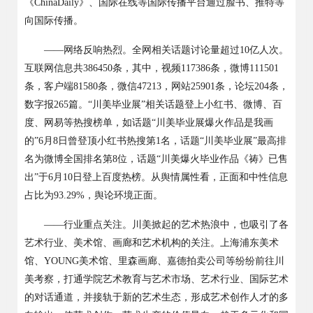
《
ChinaDaily
》、国际在线等国际传播平台通过脸书、推特等
向国际传播。
——网络反响热烈。全网相关话题讨论量超过
10
亿人次。
互联网信息共
386450
条，其中，视频
117386
条，微博
111501
条，客户端
81580
条，微信
47213
，网站
25901
条，论坛
204
条，
数字报
265
篇。“川美毕业展”相关话题登上小红书、微博、百
度、网易等热搜榜单，如话题“川美毕业展爆火作品是我画
的”
6
月
8
日曾登顶小红书热搜第
1
名，话题“川美毕业展”最高排
名为微博全国排名第
8
位，话题“川美爆火毕业作品《祷》已售
出”于
6
月
10
日登上百度热榜。从舆情属性看，正面和中性信息
占比为
93.29%
，舆论环境正面。
——行业重点关注。川美掀起的艺术热浪中，也吸引了各
艺术行业、美术馆、画廊和艺术机构的关注。上海浦东美术
馆、
YOUNG
美术馆、里森画廊、嘉德拍卖公司等纷纷前往川
美考察，打通学院艺术教育与艺术市场、艺术行业、国际艺术
的对话通道，并接轨于新的艺术生态，形成艺术创作人才的多