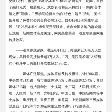
突破
1
万件，覆盖约
1500
名本科生和
360
名研究生，期间，举行
了融灯光秀、服装展示、戏剧表演和音乐舞蹈于一体的“美术
馆之夜”活动，二级学院轮值举办的“特色主题日”活动，美术
馆开展了免费的公共美育公教活动。自
4
月
24
日研究生毕业
展、
5
月
26
日本科生毕业展开展以来，来自全国各地的群众踊
跃观展，新闻媒体高度关注，网民高度关注，引发现象级网络
传播效应。
——观众参观踊跃。截至
6
月
11
日，共迎来近
30
余万人次
观众，单日最高接待量超
3
万人次。“四川美院美术馆”入馆预
约小程序单日页面打开次数超
27.9
万次。
——媒体广泛聚焦。媒体原创及转发报道共计
12064
篇，
中央媒体
2131
篇，省市级媒体
5039
篇，商业媒体
2274
篇，其他
媒体
2513
篇。包括新华社、央视网、央广网、人民日报客户
端、人民网、新华网、光明日报、中国日报、中国新闻网等中
央媒体，重庆日报、重庆卫视、华龙网、上游新闻等市级媒体
以及四川日报等市外
30
余家主流媒体进行了报道关注。