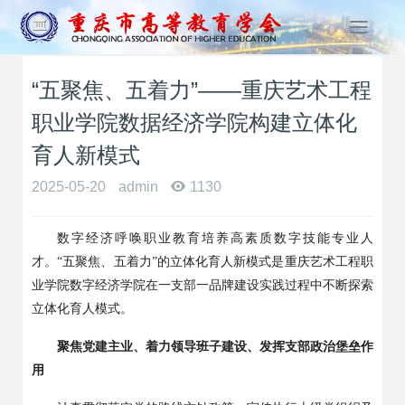
T
o
g
“五聚焦、五着力”——重庆艺术工程
g
l
职业学院数据经济学院构建立体化
e
n
育人新模式
a
2025-05-20
admin
1130
v
i
g
数字经济呼唤职业教育培养高素质数字技能专业人
a
才。
“
五聚焦、五着力
”
的立体化育人新模式是重庆艺术工程职
t
业学院数字经济学院在一支部一品牌建设实践过程中不断探索
i
o
立体化育人模式。
n
聚焦党建主业、着力领导班子建设、发挥支部政治堡垒作
用