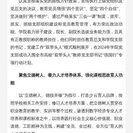
认真贯彻落实党的路线方针政策，宣传执行上级党组织及
党总支的决议，教育党员增强
“
四个意识
”
、坚定
“
四个自信
”
、
坚决做到
“
两个维护
”
。通过严格落实
“
三会一课
”
制度，抓牢、
抓实、抓细支部组织建设和党员教育管理，有力突出政治功
能。学院着力班子建设，院长、副院长选拔业务能力强，且具
有正教授职称的教师担任，他们同时担任教育总支和学院支部
的书记，党建工作
“
双带头人
”
模式顺利展开，在
2024
年学院党
支部成功入围全市高校
“
双带头人
”
教师党支部书记
“
强国行
”
专
项行动计划。
聚焦立德树人、着力人才培养体系、强化课程思政育人功
能
以
“
立德树人、德技并修
”
为指引，打造少云育人品牌，按
照学校相关工作安排，修订人才培养方案，把立德树人贯穿在
职业教育的教学、实训等整个过程，渗透到数字经济专业人才
培养和课程标准之中，以培养践行社会主义核心价值观、职业
道德、工匠精神为主线，构建
“
全员、全过程、全方位
”
育人的