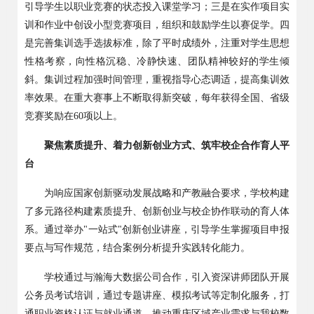
引导学生以职业竞赛的状态投入课堂学习；三是在实作项目实
训和作业中创设小型竞赛项目，组织和鼓励学生以赛促学。四
是完善集训选手选拔标准，除了平时成绩外，注重对学生思想
性格考察，向性格沉稳、冷静快速、团队精神较好的学生倾
斜。集训过程加强时间管理，重视指导心态调适，提高集训效
率效果。在重大赛事上不断取得新突破，每年获得全国、省级
竞赛奖励在
60
项以上。
聚焦素质提升、着力创新创业方式、筑牢校企合作育人平
台
为响应国家创新驱动发展战略和产教融合要求，学校构建
了多元路径构建素质提升、创新创业与校企协作联动的育人体
系。通过举办
"
一站式
"
创新创业讲座，引导学生掌握项目申报
要点与写作规范，结合案例分析提升实践转化能力。
学校通过与瀚海大数据公司合作，引入资深讲师团队开展
公务员考试培训，通过专题讲座、模拟考试等定制化服务，打
通职业资格认证与就业通道。推动重庆区域产业需求与我校数