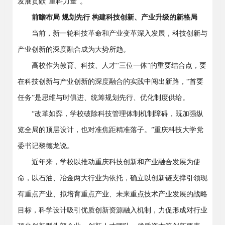
发展贡献“重科力量”。
前瞻布局 规划先行 构建科技创新、产业升级的新格局
当前，新一轮科技革命和产业变革深入发展，科技创新与
产业创新的深度融合成为大势所趋。
高校作为教育、科技、人才“三位一体”的重要结合点，要
在科技创新与产业创新的深度融合的实践中闯出新路，“首要
任务”是思维与时俱进、统筹规划先行、优化制度供给。
“改革如弈，学校破除科技管理体制机制障碍，既加强纵
览全局的顶层设计，也对准焦距精准落子。”重庆科技大学党
委书记黎德龙说。
近年来，学校以推动重庆科技创新和产业融合发展为使
命，以石油、冶金两大行业为依托，确立以创新链支撑引领现
有重点产业、拟培育重点产业、未来重点技术产业发展的战略
目标，科学设计吸引优质创新资源融入机制，力促形成对行业