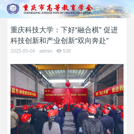
T
o
g
重庆科技大学：下好“融合棋” 促进
g
l
科技创新和产业创新“双向奔赴”
e
n
2025-05-04
admin
538
a
v
i
g
a
t
i
o
n