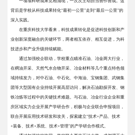
一项项科研成果竞相涌现，一次次主动担当善作善成。这
背后是学校从科技成果转化“最初一公里”走到“最后一公里”的
深入实践。
在重庆科技大学看来，科技成果转化是促进科技创新和产
业创新深度融合的关键环节，两者相互依存、相互促进，为科
技进步和产业升级持续赋能。
通过加强校企联动，学校重点瞄准石油、冶金两大行业，
在稠油开采、天然气水合物开采、冶金材料等几个重点特色领
域持续发力，对中石油、中石化、中海油、宝钢集团、武钢集
团等大型国有企业持续开展高层访问，解决石油勘探开发、钢
铁冶炼等过程中的关键技术难题。与石油、冶金行业企业和重
庆区域实力企业开展产学研合作，积极与企业联合申报项目，
联合开展应用技术研发和攻关，探索建立“技术+产品、技术
+装备、技术+系统、技术+管理”的产学研合作模式。