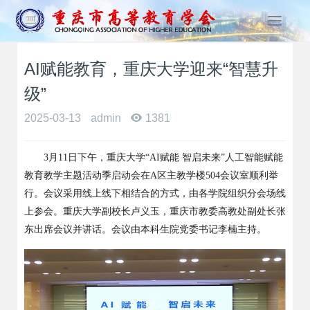
T
o
g
AI赋能教育，重庆大学迎来“智慧升
g
l
级”
e
n
2025-03-13
admin
1381
a
v
3
月
11
日下午，重庆大学
“AI
赋能 智启未来
”
人工智能赋能
i
g
教育教学主题活动季启动会在
A
区主教学楼
504
会议室顺利举
a
行。会议采用线上线下相结合的方式，由各学院组织分会场线
t
上参会。重庆大学副校长卢义玉，重庆市教委高教处副处长张
i
东出席会议并讲话。会议由本科生院党委书记李楠主持。
o
n