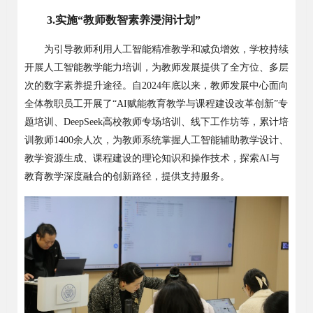
3.
实施
“
教师数智素养浸润计划
”
为引导教师利用人工智能精准教学和减负增效，学校持续
开展人工智能教学能力培训，为教师发展提供了全方位、多层
次的数字素养提升途径。自
2024
年底以来，教师发展中心面向
全体教职员工开展了
“AI
赋能教育教学与课程建设改革创新
”
专
题培训、
DeepSeek
高校教师专场培训、线下工作坊等，累计培
训教师
1400
余人次，为教师系统掌握人工智能辅助教学设计、
教学资源生成、课程建设的理论知识和操作技术，探索
AI
与
教育教学深度融合的创新路径，提供支持服务。