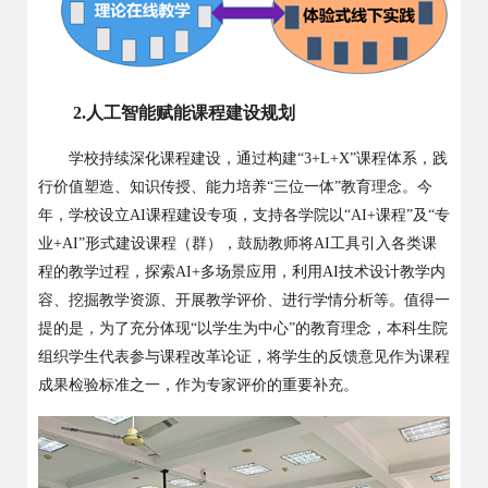
2.
人工智能赋能课程建设规划
学校持续深化课程建设，通过构建
“3+L+X”
课程体系，践
行价值塑造、知识传授、能力培养
“
三位一体
”
教育理念。今
年，学校设立
AI
课程建设专项，支持各学院以
“AI+
课程
”
及
“
专
业
+AI”
形式建设课程（群），鼓励教师将
AI
工具引入各类课
程的教学过程，探索
AI+
多场景应用，利用
AI
技术设计教学内
容、挖掘教学资源、开展教学评价、进行学情分析等。值得一
提的是，为了充分体现
“
以学生为中心
”
的教育理念，本科生院
组织学生代表参与课程改革论证，将学生的反馈意见作为课程
成果检验标准之一，作为专家评价的重要补充。