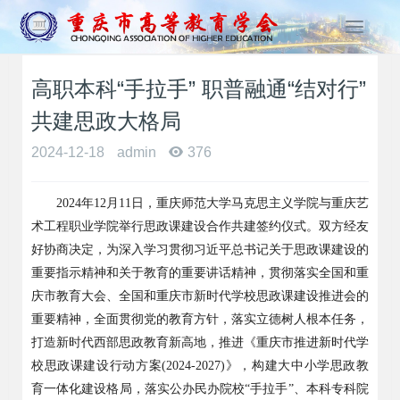
T
o
g
高职本科“手拉手” 职普融通“结对行”
g
l
共建思政大格局
e
n
2024-12-18
admin
376
a
v
2024
年
12
月
11
日，重庆师范大学马克思主义学院与重庆艺
i
g
术工程职业学院举行思政课建设合作共建签约仪式。双方经友
a
好协商决定，为深入学习贯彻习近平总书记关于思政课建设的
t
重要指示精神和关于教育的重要讲话精神，贯彻落实全国和重
i
庆市教育大会、全国和重庆市新时代学校思政课建设推进会的
o
重要精神，全面贯彻党的教育方针，落实立德树人根本任务，
n
打造新时代西部思政教育新高地，推进《重庆市推进新时代学
校思政课建设行动方案
(2024-2027)
》，构建大中小学思政教
育一体化建设格局，落实公办民办院校
“
手拉手
”
、本科专科院