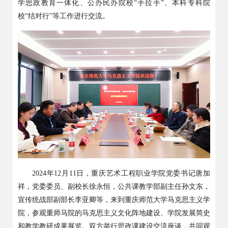
学思政教育一体化、公办民办院校
“
手拉手
”
、本科专科院
校
“
结对行
”
等工作进行交流。
2024
年
12
月
11
日，重庆艺术工程职业学院党委书记唐加
祥，党委委员、副校长徐永恒，公共课教学部副主任孙文东，
宣传统战部副部长李亚卿等，来到重庆师范大学马克思主义学
院，参观重师马院的马克思主义文化阵地建设、学院发展简史
和教学教研成果展览。双方举行思政课建设交流座谈，
共同观