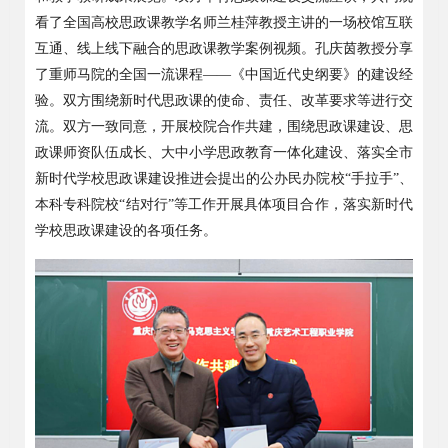
看了全国高校思政课教学
名师
兰桂萍教授主讲的一场校馆互联
互通、线上线下融合的
思政课教学案例视频
。
孔庆茵教授分享
了重师马院的全国一流课程
——
《中国近代史纲要》的建设经
验。双方围绕新时代思政课的使命、责任、改革要求等进行交
流
。
双方一致同意，开展校院合作共建，
围绕思政课建设、思
政课师资队伍成长、大中小学思政教育一体化建设、落实全市
新时代学校思政课建设推进会提出的公办民办院校
“
手拉手
”
、
本科专科院校
“
结对行
”
等工作开展具体项目合作，落实新时代
学校思政课建设的各项任务。