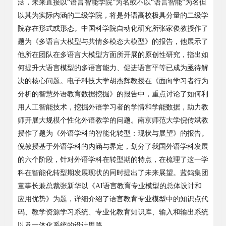
涵，未来直接以“语言智能学院”为名或不以“语言智能”为名但
以其为实际内涵的二级学院，将是外语高校极具分量的二级学
院存在形式或形态。中国科学院自动化研究所张家俊教授作了
题为《多语言大模型与共情多模态大模型》的报告，他展示了
他所在团队在多语言大模型方面所开展的原创性研究，指出如
何提升大语言模型的多语言能力、促进语言平等已成为亟待解
决的核心问题。电子科技大学胡杰辉教授在《面向学习者行为
分析的智慧外语教育数据挖掘》的报告中，重点讨论了如何利
用人工智能技术，挖掘外语学习者的学情和学能数据，助力教
师开展大规模个性化外语教学的问题。南京师范大学倪传斌教
授作了题为《外语学科的智能化转型：现状与展望》的报告。
倪教授基于外语学科的内涵与界定，划分了我国外语学科发展
的六个阶段，针对外语学科在转型期的特点，在梳理了这一学
科在智能化转型期发展现状的同时提出了未来展望。蓝鸽集团
董事长兼总裁张新华以《AI语言教育专业模型的总体设计和
应用优势》为题，详细介绍了语言教育专业模型中的知识点代
码、教学资源学习系统、专业化教育知识库、输入和输出系统
以及一体化系统的设计思路。