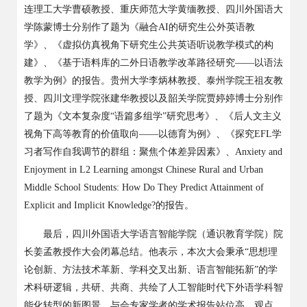
连理工大学曹硕教授、重庆师范大学黄缅教授、四川外国语大
学陈蒙博士分别作了题为《融合AI的研究生公外英语教
学》、《虚拟仿真视角下研究生公共英语听说教学模式的构
建》、《基于语料库的二外日语教学改革路径研究——以语法
教学为例》的报告。贵州大学李炳林教授、泰州学院王祖友教
授、四川文理学院张建华教授以及韶关学院贾婷婷博士分别作
了题为《文本复杂度“语篇多组学”研究思考》、《后人文主义
视角下高等教育的价值取向——以德育为例》、《探究EFL学
习者写作自我调节的群组：聚焦个体差异因素》、Anxiety and
Enjoyment in L2 Learning amongst Chinese Rural and Urban
Middle School Students: How Do They Predict Attainment of
Explicit and Implicit Knowledge?的报告。
最后，四川外国语大学语言智能学院（通识教育学院）院
长姜孟教授作大会闭幕总结。他表示，本次大会秉承“思想理
论创新、方法技术革新、学科交叉出新、语言智能拓新”的学
术科研逻辑，共研、共商、共绘了人工智能时代下外语学科智
能化转型的新图景。与会专家学者的学术报告站位高、观点