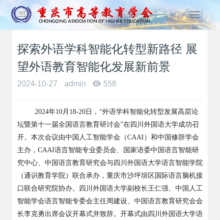
T
o
g
探索外语学科智能化转型新路径 展
g
l
望外语教育智能化发展新前景
e
n
2024-10-27
admin
558
a
v
2024年10月18-20日，“外语学科智能化转型发展高层论
i
g
坛暨第十一届全国语言教育研讨会”在四川外国语大学成功召
a
开。本次会议由中国人工智能学会（CAAI）和中国修辞学会
t
主办，CAAI语言智能专业委员会、国家语委中国语言智能研
i
究中心、中国语言教育研究会与四川外国语大学语言智能学院
o
（通识教育学院）联合承办，重庆市沙坪坝区国际语言脑机接
n
口联合研究院协办。四川外国语大学副校长王仁强、中国人工
智能学会语言智能专委会主任周建设、中国语言教育研究会会
长李克勇出席会议开幕式并致辞。开幕式由四川外国语大学语