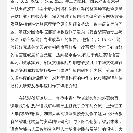
基”、失去“系统”、失去“温度”等三大隐忧。西安外国语大学
汪顺玉教授在《基于语义网络相似性计算的整体译本翻译质量
评估研究》的报告中，深入探讨了应用语言研究语义网络方法
及网络相似性计算原理评价原文和译文构念一致与语义等值问
题。浙江外国语学院邢富坤教授作了题为《复合型英语专业与
英语（语言智能）专业改革》的报告。他指出，CHATGPT能
够较好完成英文阅读材料的改写任务，改写后的文本具有较好
的语言流畅度和自然度，达到指令要求,有助于促进英语语言
学习和教学实践。绍兴文理学院胡朋志教授以《中华文化典籍
多语资源库和智慧服务平台建设与应用研究》为题，分享了相
关语料库的建设经验，对基于语料库的中华文化典籍翻译与传
播相关研究及教学应用作了详细介绍。
在镜湖创新论坛上，九位中青年学者就智能化外语教育、
课堂教学以及外语教研科研等主题做了分享与交流。上海理工
大学倪锦诚教授、湖南大学胡凌副教授分别作了题为《外语教
育的智能化转型与变革路径研究》与《融合创新，智启未来：
语言智能与人工智能复合型人才培养实践与展望》的报告。大