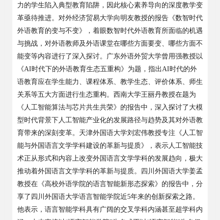
力的学生陷入典型教育陷阱，因此核心素养导向的深度教学变
革亟待推进。对外经济贸易大学向明友教授的报告《数智时代
外语教育的变与不变》，着眼数智时代外语教育所面临的机遇
与挑战，对外语教师及外语课堂在哪些方面要变、哪些方面不
能变等内容进行了深入探讨。广东外语外贸大学曾用强教授以
《AI时代下的外语教育生态五重构》为题，指出AI时代的外
语教育应在学生能力、课程体系、教学生态、评价体系、师生
关系等五大方面进行生态重构。西南大学王丽丹教授在题为
《人工智能算法与芯片共生共荣》的报告中，深入探讨了大模
型时代背景下人工智能产业化的发展路径与趋势及其对外语教
育带来的深刻变革。天津外国语大学刘宏伟教授专注《人工智
能与外国语言文学学科建设的革新与提质》，表示人工智能技
术正从形式和内容上改变外国语言文学学科的发展趋向，极大
推动着外国语言文学学科的革新与提质。四川外国语大学姜孟
教授在《高校外语学院的语言智能新形态探索》的报告中，分
享了四川外国语大学语言智能学院近5年来的创新探索之路。
他表示，语言智能学科具有广阔的交叉学科内涵甚至超学科内